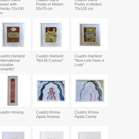
lower with
Poetry in Motion
Poetry in Motion
hecks 70x100
50x70 cm
70x100 cm
m
uadro Harland
Cuadro Harland
Cuadro Harland
International
"Not Bi-Curious"
"Now Lets have a
ncurable
Look"
omantic"
uadro Hmong
Cuadro Krissa
Cuadro Krissa
Ágata Anyway
Ágata Candy