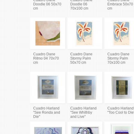
Doodle 06 50x70
Doodle 06
Embrace 50x70
cm
70x100 cm
cm
Cuadro Dane
Cuadro Dane
Cuadro Dane
Ritmo 04 70x70
Stormy Palm
Stormy Palm
cm
50x70 cm
70x100 cm
Cuadro Harland
Cuadro Harland
Cuadro Harland
"See Ronda and
"See Whithby
"Too Cool to Die
Die"
and Live"