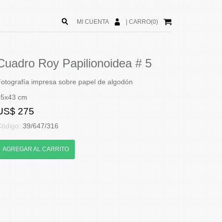
MI CUENTA
|
CARRO(0)
Cuadro Roy Papilionoidea # 5
otografía impresa sobre papel de algodón
55x43 cm
US$ 275
Código:
39/647/316
AGREGAR AL CARRITO