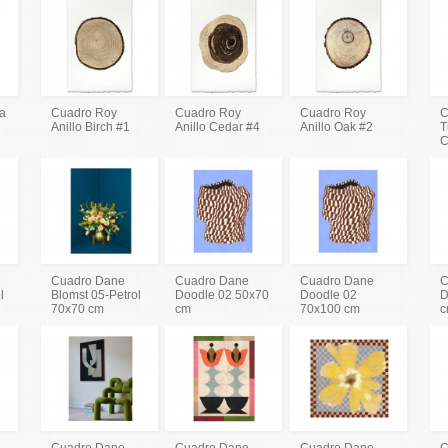
va
Cuadro Roy
Cuadro Roy
Cuadro Roy
C
Anillo Birch #1
Anillo Cedar #4
Anillo Oak #2
T
C
Cuadro Dane
Cuadro Dane
Cuadro Dane
C
l
Blomst 05-Petrol
Doodle 02 50x70
Doodle 02
D
70x70 cm
cm
70x100 cm
c
Cuadro Dane
Cuadro Dane
Cuadro Dane
C