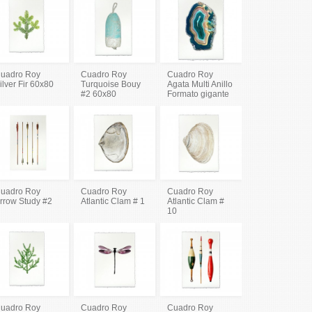
uadro Roy
Cuadro Roy
Cuadro Roy
ilver Fir 60x80
Turquoise Bouy
Agata Multi Anillo
#2 60x80
Formato gigante
uadro Roy
Cuadro Roy
Cuadro Roy
rrow Study #2
Atlantic Clam # 1
Atlantic Clam #
10
uadro Roy
Cuadro Roy
Cuadro Roy