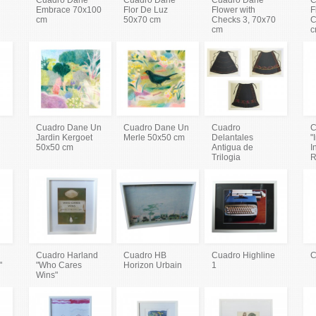
Embrace 70x100
Flor De Luz
Flower with
F
cm
50x70 cm
Checks 3, 70x70
C
cm
c
Cuadro Dane Un
Cuadro Dane Un
Cuadro
C
Jardin Kergoet
Merle 50x50 cm
Delantales
"
50x50 cm
Antigua de
I
Trilogia
R
Cuadro Harland
Cuadro HB
Cuadro Highline
C
"
"Who Cares
Horizon Urbain
1
Wins"