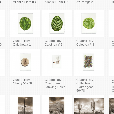
3
Atlantic Clam # 4
Atlantic Clam # 7
Azure Agate
B
Cuadro Roy
Cuadro Roy
Cuadro Roy
C
80
Calethea # 1
Calethea # 2
Calethea # 3
C
Cuadro Roy
Cuadro Roy
Cuadro Roy
C
Cherry 56x78
Coachman
Collective
C
Fanwing Chico
Hydrangeas
H
56x78
C