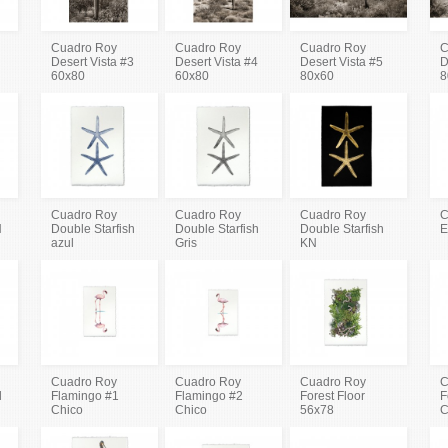
Cuadro Roy
Cuadro Roy
Cuadro Roy
C
Desert Vista #3
Desert Vista #4
Desert Vista #5
D
60x80
60x80
80x60
8
Cuadro Roy
Cuadro Roy
Cuadro Roy
C
N
Double Starfish
Double Starfish
Double Starfish
E
azul
Gris
KN
Cuadro Roy
Cuadro Roy
Cuadro Roy
C
l
Flamingo #1
Flamingo #2
Forest Floor
F
Chico
Chico
56x78
C