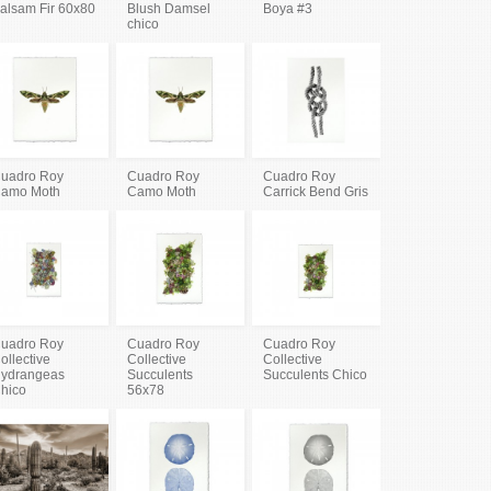
alsam Fir 60x80
Blush Damsel
Boya #3
chico
uadro Roy
Cuadro Roy
Cuadro Roy
amo Moth
Camo Moth
Carrick Bend Gris
uadro Roy
Cuadro Roy
Cuadro Roy
ollective
Collective
Collective
ydrangeas
Succulents
Succulents Chico
hico
56x78