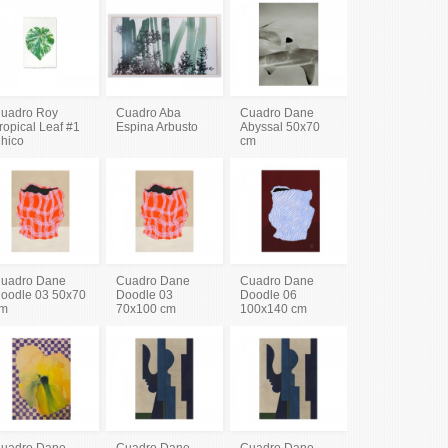
uadro Roy
Cuadro Aba
Cuadro Dane
ropical Leaf #1
Espina Arbusto
Abyssal 50x70
hico
cm
uadro Dane
Cuadro Dane
Cuadro Dane
oodle 03 50x70
Doodle 03
Doodle 06
m
70x100 cm
100x140 cm
uadro Dane
Cuadro Dane
Cuadro Dane