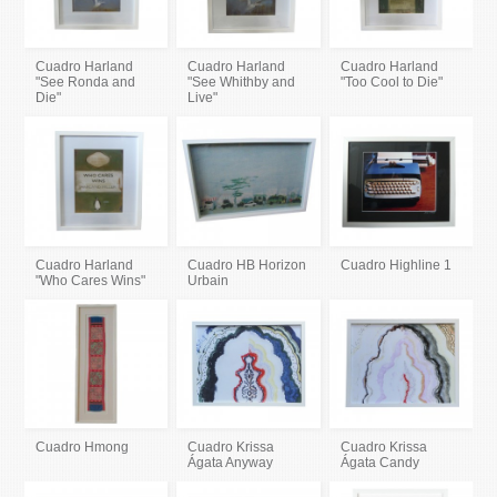
Cuadro Harland
Cuadro Harland
Cuadro Harland
"See Ronda and
"See Whithby and
"Too Cool to Die"
Die"
Live"
Cuadro Harland
Cuadro HB Horizon
Cuadro Highline 1
"Who Cares Wins"
Urbain
Cuadro Hmong
Cuadro Krissa
Cuadro Krissa
Ágata Anyway
Ágata Candy