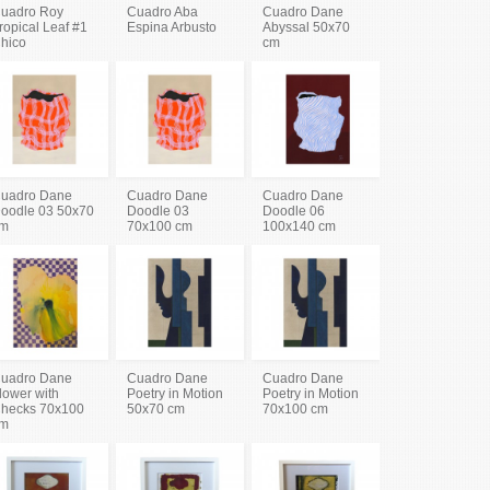
uadro Roy
Cuadro Aba
Cuadro Dane
ropical Leaf #1
Espina Arbusto
Abyssal 50x70
hico
cm
uadro Dane
Cuadro Dane
Cuadro Dane
oodle 03 50x70
Doodle 03
Doodle 06
m
70x100 cm
100x140 cm
uadro Dane
Cuadro Dane
Cuadro Dane
lower with
Poetry in Motion
Poetry in Motion
hecks 70x100
50x70 cm
70x100 cm
m