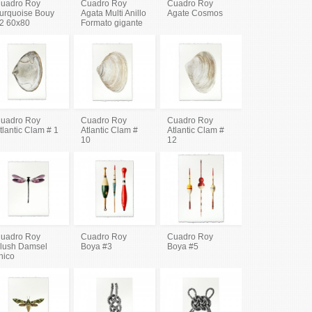
uadro Roy
Cuadro Roy
Cuadro Roy
urquoise Bouy
Agata Multi Anillo
Agate Cosmos
2 60x80
Formato gigante
uadro Roy
Cuadro Roy
Cuadro Roy
tlantic Clam # 1
Atlantic Clam #
Atlantic Clam #
10
12
uadro Roy
Cuadro Roy
Cuadro Roy
lush Damsel
Boya #3
Boya #5
hico