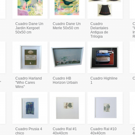
Cuadro Dane Un
Cuadro Dane Un
Cuadro
C
Jardin Kergoet
Merle 50x50 cm
Delantales
"
50x50 cm
Antigua de
I
Trilogia
R
Cuadro Harland
Cuadro HB
Cuadro Highline
C
"
"Who Cares
Horizon Urbain
1
Wins"
Cuadro Prusia 4
Cuadro Ral #1
Cuadro Ral #10
C
chico
40x40cm
40x40cm
4