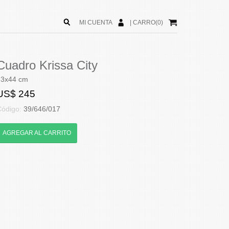
MI CUENTA
|
CARRO(0)
Cuadro Krissa City
33x44 cm
US$ 245
Código:
39/646/017
AGREGAR AL CARRITO