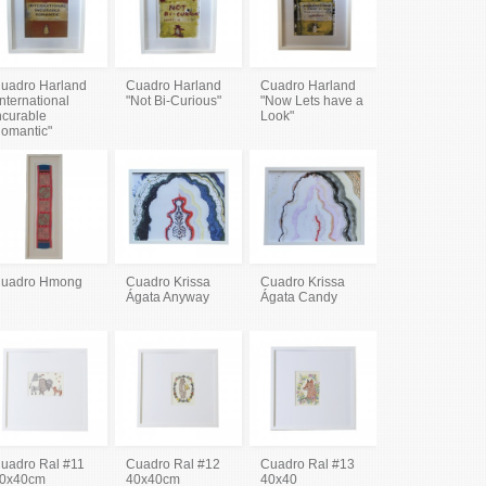
uadro Harland
Cuadro Harland
Cuadro Harland
International
"Not Bi-Curious"
"Now Lets have a
ncurable
Look"
omantic"
uadro Hmong
Cuadro Krissa
Cuadro Krissa
Ágata Anyway
Ágata Candy
uadro Ral #11
Cuadro Ral #12
Cuadro Ral #13
0x40cm
40x40cm
40x40