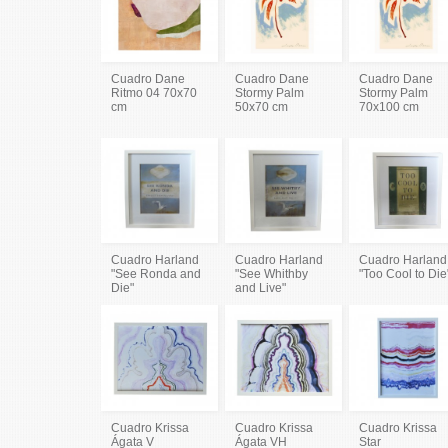
Cuadro Dane
Cuadro Dane
Cuadro Dane
Ritmo 04 70x70
Stormy Palm
Stormy Palm
cm
50x70 cm
70x100 cm
Cuadro Harland
Cuadro Harland
Cuadro Harland
"See Ronda and
"See Whithby
"Too Cool to Die
Die"
and Live"
Cuadro Krissa
Cuadro Krissa
Cuadro Krissa
Ágata V
Ágata VH
Star