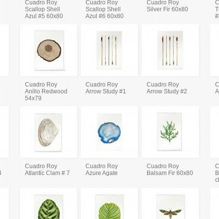
Cuadro Roy
Cuadro Roy
Cuadro Roy
C
Scallop Shell
Scallop Shell
Silver Fir 60x80
T
Azul #5 60x80
Azul #6 60x80
#
Cuadro Roy
Cuadro Roy
Cuadro Roy
C
Anillo Redwood
Arrow Study #1
Arrow Study #2
A
54x79
Cuadro Roy
Cuadro Roy
Cuadro Roy
C
4
Atlantic Clam # 7
Azure Agate
Balsam Fir 60x80
B
c