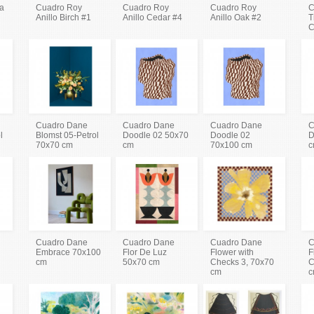
va
Cuadro Roy
Cuadro Roy
Cuadro Roy
C
Anillo Birch #1
Anillo Cedar #4
Anillo Oak #2
T
C
Cuadro Dane
Cuadro Dane
Cuadro Dane
C
l
Blomst 05-Petrol
Doodle 02 50x70
Doodle 02
D
70x70 cm
cm
70x100 cm
c
Cuadro Dane
Cuadro Dane
Cuadro Dane
C
Embrace 70x100
Flor De Luz
Flower with
F
cm
50x70 cm
Checks 3, 70x70
C
cm
c