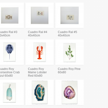
uadro Ral #3
Cuadro Ral #4
Cuadro Ral #5
0x40cm
40x40cm
40x40cm
uadro Roy
Cuadro Roy
Cuadro Roy Pine
orseshoe Crab
Maine Lobster
60x80
zul 60x80
Red 60x80