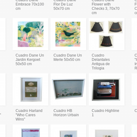
Embrace 70x100
Flor De Luz
Flower with
F
cm
50x70 cm
Checks 3, 70x70
C
cm
c
Cuadro Dane Un
Cuadro Dane Un
Cuadro
C
Jardin Kergoet
Merle 50x50 cm
Delantales
"
50x50 cm
Antigua de
I
Trilogia
R
Cuadro Harland
Cuadro HB
Cuadro Highline
C
"
"Who Cares
Horizon Urbain
1
Wins"