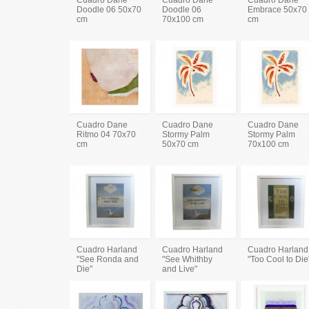
Doodle 06 50x70
Doodle 06
Embrace 50x70
cm
70x100 cm
cm
Cuadro Dane
Cuadro Dane
Cuadro Dane
Ritmo 04 70x70
Stormy Palm
Stormy Palm
cm
50x70 cm
70x100 cm
Cuadro Harland
Cuadro Harland
Cuadro Harland
"See Ronda and
"See Whithby
"Too Cool to Die
Die"
and Live"