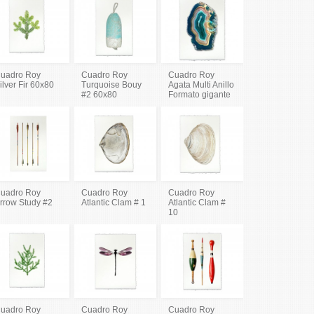
uadro Roy
Cuadro Roy
Cuadro Roy
ilver Fir 60x80
Turquoise Bouy
Agata Multi Anillo
#2 60x80
Formato gigante
uadro Roy
Cuadro Roy
Cuadro Roy
rrow Study #2
Atlantic Clam # 1
Atlantic Clam #
10
uadro Roy
Cuadro Roy
Cuadro Roy