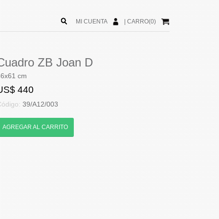
MI CUENTA
|
CARRO(0)
Cuadro ZB Joan D
46x61 cm
US$ 440
Código:
39/A12/003
AGREGAR AL CARRITO