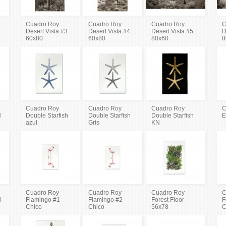
Cuadro Roy
Cuadro Roy
Cuadro Roy
C
Desert Vista #3
Desert Vista #4
Desert Vista #5
D
60x80
60x80
80x60
8
Cuadro Roy
Cuadro Roy
Cuadro Roy
C
N
Double Starfish
Double Starfish
Double Starfish
E
azul
Gris
KN
Cuadro Roy
Cuadro Roy
Cuadro Roy
C
l
Flamingo #1
Flamingo #2
Forest Floor
F
Chico
Chico
56x78
C