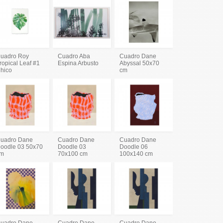
uadro Roy
Cuadro Aba
Cuadro Dane
ropical Leaf #1
Espina Arbusto
Abyssal 50x70
hico
cm
uadro Dane
Cuadro Dane
Cuadro Dane
oodle 03 50x70
Doodle 03
Doodle 06
m
70x100 cm
100x140 cm
uadro Dane
Cuadro Dane
Cuadro Dane