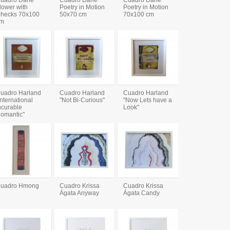
lower with
Poetry in Motion
Poetry in Motion
hecks 70x100
50x70 cm
70x100 cm
m
uadro Harland
Cuadro Harland
Cuadro Harland
International
"Not Bi-Curious"
"Now Lets have a
ncurable
Look"
omantic"
uadro Hmong
Cuadro Krissa
Cuadro Krissa
Ágata Anyway
Ágata Candy