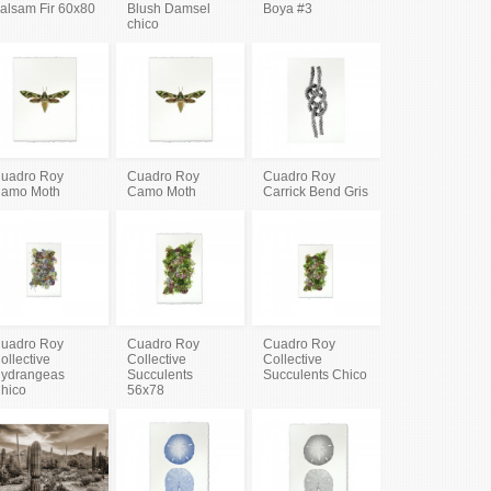
alsam Fir 60x80
Blush Damsel
Boya #3
chico
uadro Roy
Cuadro Roy
Cuadro Roy
amo Moth
Camo Moth
Carrick Bend Gris
uadro Roy
Cuadro Roy
Cuadro Roy
ollective
Collective
Collective
ydrangeas
Succulents
Succulents Chico
hico
56x78