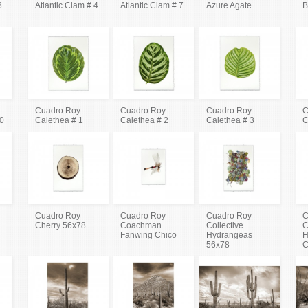
3
Atlantic Clam # 4
Atlantic Clam # 7
Azure Agate
B
Cuadro Roy
Cuadro Roy
Cuadro Roy
C
80
Calethea # 1
Calethea # 2
Calethea # 3
C
Cuadro Roy
Cuadro Roy
Cuadro Roy
C
Cherry 56x78
Coachman
Collective
C
Fanwing Chico
Hydrangeas
H
56x78
C