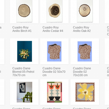
va
Cuadro Roy
Cuadro Roy
Cuadro Roy
C
Anillo Birch #1
Anillo Cedar #4
Anillo Oak #2
T
C
Cuadro Dane
Cuadro Dane
Cuadro Dane
C
l
Blomst 05-Petrol
Doodle 02 50x70
Doodle 02
D
70x70 cm
cm
70x100 cm
c
Cuadro Dane
Cuadro Dane
Cuadro Dane
C