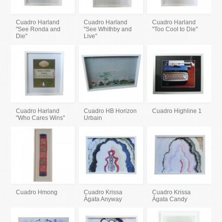
Cuadro Harland
Cuadro Harland
Cuadro Harland
"See Ronda and
"See Whithby and
"Too Cool to Die"
Die"
Live"
Cuadro Harland
Cuadro HB Horizon
Cuadro Highline 1
"Who Cares Wins"
Urbain
Cuadro Hmong
Cuadro Krissa
Cuadro Krissa
Ágata Anyway
Ágata Candy