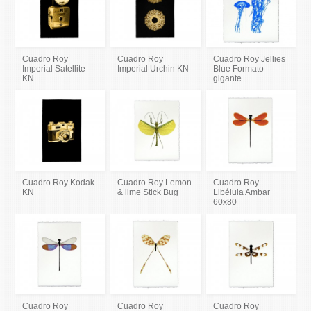
Cuadro Roy
Cuadro Roy
Cuadro Roy Jellies
Imperial Satellite
Imperial Urchin KN
Blue Formato
KN
gigante
Cuadro Roy Kodak
Cuadro Roy Lemon
Cuadro Roy
KN
& lime Stick Bug
Libélula Ambar
60x80
Cuadro Roy
Cuadro Roy
Cuadro Roy