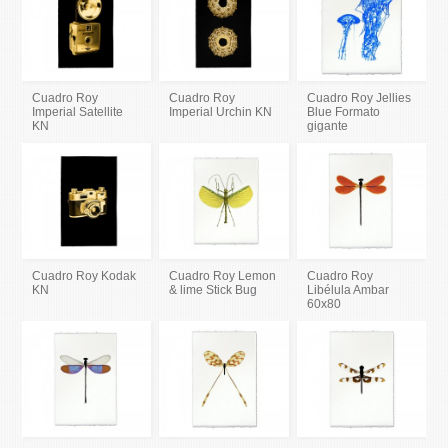
Cuadro Roy
Cuadro Roy
Cuadro Roy Jellies
Imperial Satellite
Imperial Urchin KN
Blue Formato
KN
gigante
Cuadro Roy Kodak
Cuadro Roy Lemon
Cuadro Roy
KN
& lime Stick Bug
Libélula Ambar
60x80