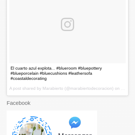
El cuarto azul explota... #blueroom #bluepottery
#blueporcelain #bluecushions #leathersofa
#coastaldecorating
A post shared by Marabierto (@marabiertodecoracion) on
Nov 20
Facebook