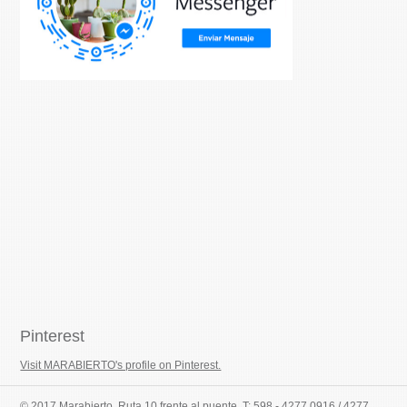
Pinterest
Visit MARABIERTO's profile on Pinterest.
© 2017 Marabierto, Ruta 10 frente al puente, T: 598 - 4277 0916 / 4277