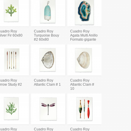
uadro Roy
Cuadro Roy
Cuadro Roy
ilver Fir 60x80
Turquoise Bouy
Agata Multi Anillo
#2 60x80
Formato gigante
uadro Roy
Cuadro Roy
Cuadro Roy
rrow Study #2
Atlantic Clam # 1
Atlantic Clam #
10
uadro Roy
Cuadro Roy
Cuadro Roy