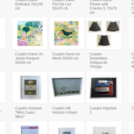
Embrace 70x100
Flor De Luz
Flower with
F
cm
50x70 cm
Checks 3, 70x70
C
cm
c
Cuadro Dane Un
Cuadro Dane Un
Cuadro
C
Jardin Kergoet
Merle 50x50 cm
Delantales
"
50x50 cm
Antigua de
I
Trilogia
R
Cuadro Harland
Cuadro HB
Cuadro Highline
C
"
"Who Cares
Horizon Urbain
1
Wins"