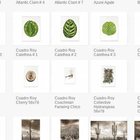
3
Atlantic Clam # 4
Atlantic Clam # 7
Azure Agate
B
Cuadro Roy
Cuadro Roy
Cuadro Roy
C
80
Calethea # 1
Calethea # 2
Calethea # 3
C
Cuadro Roy
Cuadro Roy
Cuadro Roy
C
Cherry 56x78
Coachman
Collective
C
Fanwing Chico
Hydrangeas
H
56x78
C