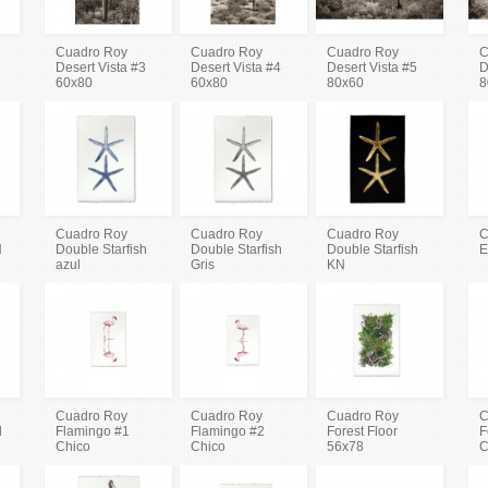
Cuadro Roy
Cuadro Roy
Cuadro Roy
C
Desert Vista #3
Desert Vista #4
Desert Vista #5
D
60x80
60x80
80x60
8
Cuadro Roy
Cuadro Roy
Cuadro Roy
C
N
Double Starfish
Double Starfish
Double Starfish
E
azul
Gris
KN
Cuadro Roy
Cuadro Roy
Cuadro Roy
C
l
Flamingo #1
Flamingo #2
Forest Floor
F
Chico
Chico
56x78
C