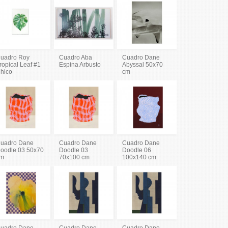
uadro Roy
Cuadro Aba
Cuadro Dane
ropical Leaf #1
Espina Arbusto
Abyssal 50x70
hico
cm
uadro Dane
Cuadro Dane
Cuadro Dane
oodle 03 50x70
Doodle 03
Doodle 06
m
70x100 cm
100x140 cm
uadro Dane
Cuadro Dane
Cuadro Dane