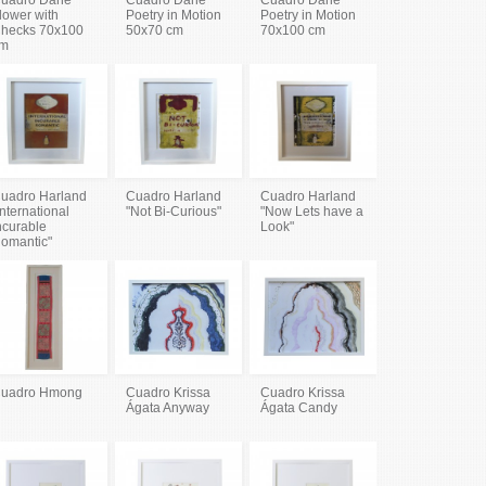
lower with
Poetry in Motion
Poetry in Motion
hecks 70x100
50x70 cm
70x100 cm
m
uadro Harland
Cuadro Harland
Cuadro Harland
International
"Not Bi-Curious"
"Now Lets have a
ncurable
Look"
omantic"
uadro Hmong
Cuadro Krissa
Cuadro Krissa
Ágata Anyway
Ágata Candy