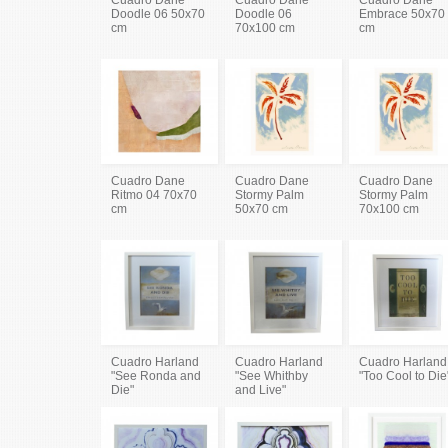
Doodle 06 50x70
Doodle 06
Embrace 50x70
cm
70x100 cm
cm
Cuadro Dane
Cuadro Dane
Cuadro Dane
Ritmo 04 70x70
Stormy Palm
Stormy Palm
cm
50x70 cm
70x100 cm
Cuadro Harland
Cuadro Harland
Cuadro Harland
"See Ronda and
"See Whithby
"Too Cool to Die
Die"
and Live"