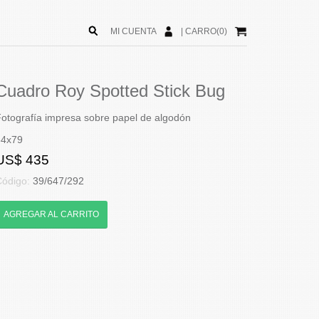
MI CUENTA
|
CARRO(0)
Cuadro Roy Spotted Stick Bug
otografía impresa sobre papel de algodón
54x79
US$ 435
Código:
39/647/292
AGREGAR AL CARRITO