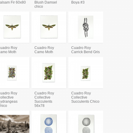
alsam Fir 60x80
Blush Damsel
Boya #3
chico
uadro Roy
Cuadro Roy
Cuadro Roy
amo Moth
Camo Moth
Carrick Bend Gris
uadro Roy
Cuadro Roy
Cuadro Roy
ollective
Collective
Collective
ydrangeas
Succulents
Succulents Chico
hico
56x78