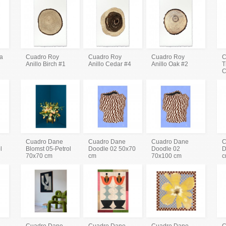
va
Cuadro Roy
Cuadro Roy
Cuadro Roy
C
Anillo Birch #1
Anillo Cedar #4
Anillo Oak #2
T
C
Cuadro Dane
Cuadro Dane
Cuadro Dane
C
l
Blomst 05-Petrol
Doodle 02 50x70
Doodle 02
D
70x70 cm
cm
70x100 cm
c
Cuadro Dane
Cuadro Dane
Cuadro Dane
C