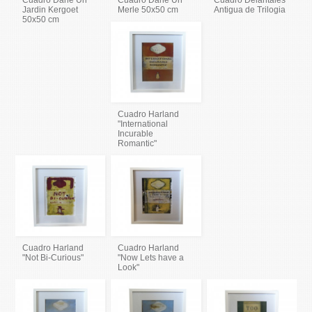
Cuadro Dane Un
Cuadro Dane Un
Cuadro Delantales
Jardin Kergoet
Merle 50x50 cm
Antigua de Trilogia
50x50 cm
Cuadro Harland
"International
Incurable
Romantic"
Cuadro Harland
Cuadro Harland
"Not Bi-Curious"
"Now Lets have a
Look"