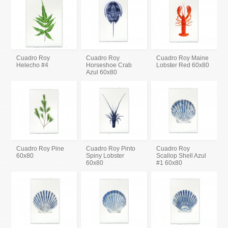
Cuadro Roy
Cuadro Roy
Cuadro Roy Maine
Helecho #4
Horseshoe Crab
Lobster Red 60x80
Azul 60x80
Cuadro Roy Pine
Cuadro Roy Pinto
Cuadro Roy
60x80
Spiny Lobster
Scallop Shell Azul
60x80
#1 60x80