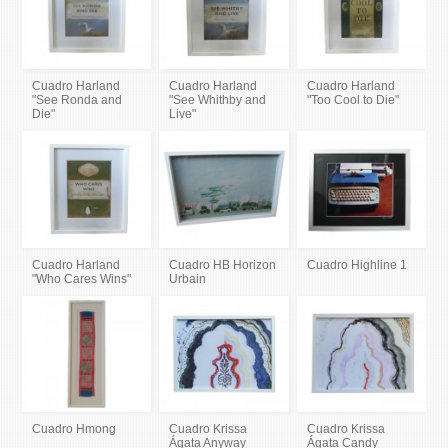
Cuadro Harland
Cuadro Harland
Cuadro Harland
"See Ronda and
"See Whithby and
"Too Cool to Die"
Die"
Live"
Cuadro Harland
Cuadro HB Horizon
Cuadro Highline 1
"Who Cares Wins"
Urbain
Cuadro Hmong
Cuadro Krissa
Cuadro Krissa
Ágata Anyway
Ágata Candy