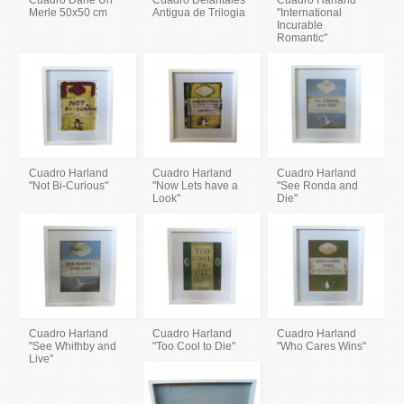
Cuadro Dane Un
Cuadro Delantales
Cuadro Harland
Merle 50x50 cm
Antigua de Trilogia
"International
Incurable
Romantic"
Cuadro Harland
Cuadro Harland
Cuadro Harland
"Not Bi-Curious"
"Now Lets have a
"See Ronda and
Look"
Die"
Cuadro Harland
Cuadro Harland
Cuadro Harland
"See Whithby and
"Too Cool to Die"
"Who Cares Wins"
Live"