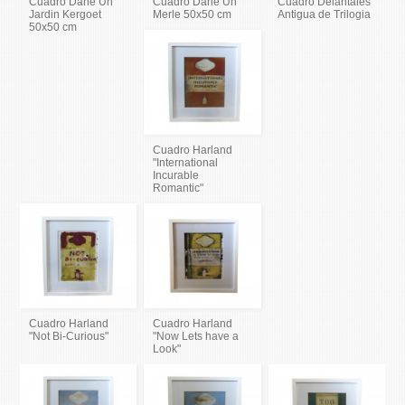
Cuadro Dane Un
Cuadro Dane Un
Cuadro Delantales
Jardin Kergoet
Merle 50x50 cm
Antigua de Trilogia
50x50 cm
Cuadro Harland
"International
Incurable
Romantic"
Cuadro Harland
Cuadro Harland
"Not Bi-Curious"
"Now Lets have a
Look"