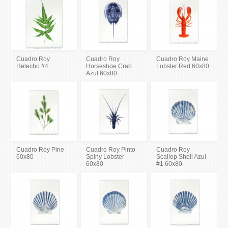
Cuadro Roy
Cuadro Roy
Cuadro Roy Maine
Helecho #4
Horseshoe Crab
Lobster Red 60x80
Azul 60x80
Cuadro Roy Pine
Cuadro Roy Pinto
Cuadro Roy
60x80
Spiny Lobster
Scallop Shell Azul
60x80
#1 60x80