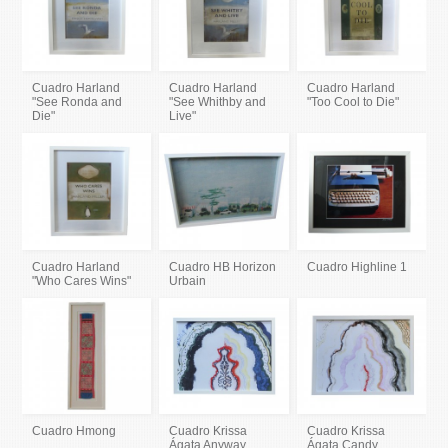
Cuadro Harland
Cuadro Harland
Cuadro Harland
"See Ronda and
"See Whithby and
"Too Cool to Die"
Die"
Live"
Cuadro Harland
Cuadro HB Horizon
Cuadro Highline 1
"Who Cares Wins"
Urbain
Cuadro Hmong
Cuadro Krissa
Cuadro Krissa
Ágata Anyway
Ágata Candy