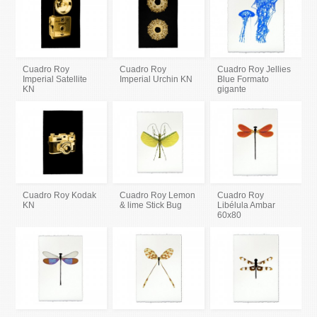
Cuadro Roy
Cuadro Roy
Cuadro Roy Jellies
Imperial Satellite
Imperial Urchin KN
Blue Formato
KN
gigante
Cuadro Roy Kodak
Cuadro Roy Lemon
Cuadro Roy
KN
& lime Stick Bug
Libélula Ambar
60x80