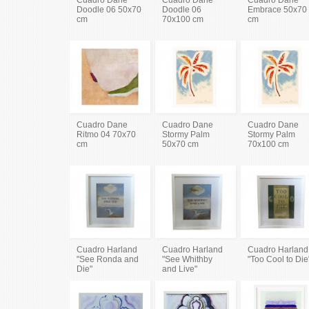
Doodle 06 50x70
Doodle 06
Embrace 50x70
cm
70x100 cm
cm
Cuadro Dane
Cuadro Dane
Cuadro Dane
Ritmo 04 70x70
Stormy Palm
Stormy Palm
cm
50x70 cm
70x100 cm
Cuadro Harland
Cuadro Harland
Cuadro Harland
"See Ronda and
"See Whithby
"Too Cool to Die
Die"
and Live"