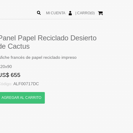
MI CUENTA
|
CARRO(0)
Panel Papel Reciclado Desierto
de Cactus
fiche francés de papel reciclado impreso
120x90
US$ 655
Código:
ALF00717DC
AGREGAR AL CARRITO