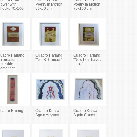
lower with
Poetry in Motion
Poetry in Motion
hecks 70x100
50x70 cm
70x100 cm
m
uadro Harland
Cuadro Harland
Cuadro Harland
International
"Not Bi-Curious"
"Now Lets have a
ncurable
Look"
omantic"
uadro Hmong
Cuadro Krissa
Cuadro Krissa
Ágata Anyway
Ágata Candy