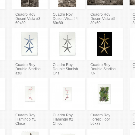
Cuadro Roy
Cuadro Roy
Cuadro Roy
C
Desert Vista #3
Desert Vista #4
Desert Vista #5
D
60x80
60x80
80x60
8
Cuadro Roy
Cuadro Roy
Cuadro Roy
C
N
Double Starfish
Double Starfish
Double Starfish
E
azul
Gris
KN
Cuadro Roy
Cuadro Roy
Cuadro Roy
C
l
Flamingo #1
Flamingo #2
Forest Floor
F
Chico
Chico
56x78
C