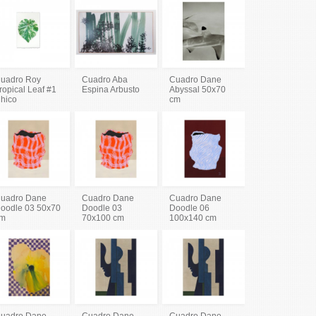
uadro Roy
Cuadro Aba
Cuadro Dane
ropical Leaf #1
Espina Arbusto
Abyssal 50x70
hico
cm
uadro Dane
Cuadro Dane
Cuadro Dane
oodle 03 50x70
Doodle 03
Doodle 06
m
70x100 cm
100x140 cm
uadro Dane
Cuadro Dane
Cuadro Dane