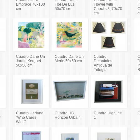
Embrace 70x100
Flor De Luz
Flower with
F
cm
50x70 cm
Checks 3, 70x70
C
cm
c
Cuadro Dane Un
Cuadro Dane Un
Cuadro
C
Jardin Kergoet
Merle 50x50 cm
Delantales
"
50x50 cm
Antigua de
I
Trilogia
R
Cuadro Harland
Cuadro HB
Cuadro Highline
C
"
"Who Cares
Horizon Urbain
1
Wins"