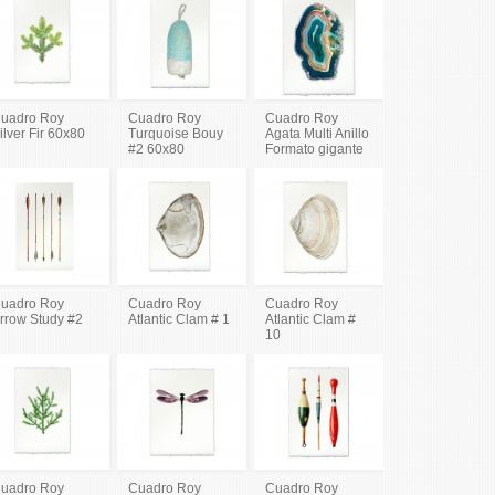
uadro Roy
Cuadro Roy
Cuadro Roy
ilver Fir 60x80
Turquoise Bouy
Agata Multi Anillo
#2 60x80
Formato gigante
uadro Roy
Cuadro Roy
Cuadro Roy
rrow Study #2
Atlantic Clam # 1
Atlantic Clam #
10
uadro Roy
Cuadro Roy
Cuadro Roy