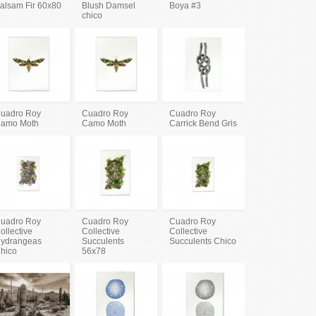
alsam Fir 60x80
Blush Damsel
Boya #3
chico
uadro Roy
Cuadro Roy
Cuadro Roy
amo Moth
Camo Moth
Carrick Bend Gris
uadro Roy
Cuadro Roy
Cuadro Roy
ollective
Collective
Collective
ydrangeas
Succulents
Succulents Chico
hico
56x78