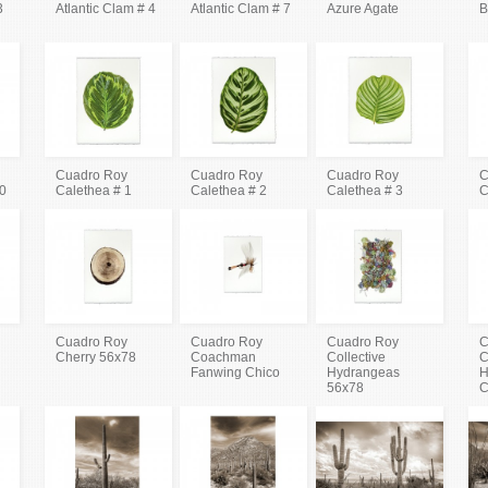
3
Atlantic Clam # 4
Atlantic Clam # 7
Azure Agate
B
Cuadro Roy
Cuadro Roy
Cuadro Roy
C
80
Calethea # 1
Calethea # 2
Calethea # 3
C
Cuadro Roy
Cuadro Roy
Cuadro Roy
C
Cherry 56x78
Coachman
Collective
C
Fanwing Chico
Hydrangeas
H
56x78
C