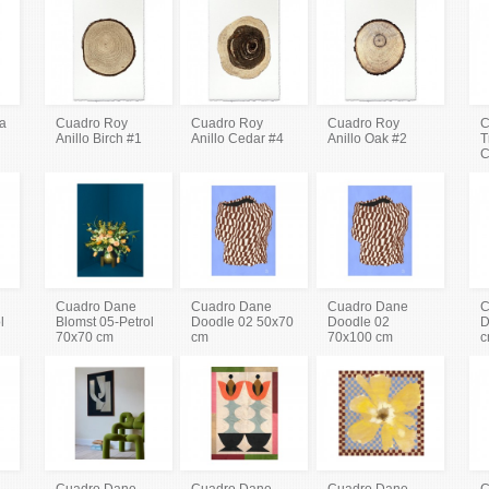
va
Cuadro Roy
Cuadro Roy
Cuadro Roy
C
Anillo Birch #1
Anillo Cedar #4
Anillo Oak #2
T
C
Cuadro Dane
Cuadro Dane
Cuadro Dane
C
l
Blomst 05-Petrol
Doodle 02 50x70
Doodle 02
D
70x70 cm
cm
70x100 cm
c
Cuadro Dane
Cuadro Dane
Cuadro Dane
C