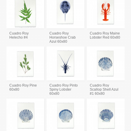
Cuadro Roy
Cuadro Roy
Cuadro Roy Maine
Helecho #4
Horseshoe Crab
Lobster Red 60x80
Azul 60x80
Cuadro Roy Pine
Cuadro Roy Pinto
Cuadro Roy
60x80
Spiny Lobster
Scallop Shell Azul
60x80
#1 60x80