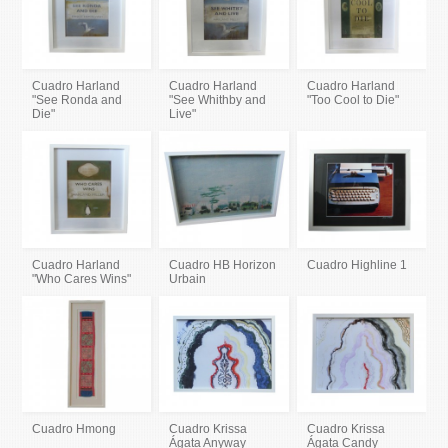
Cuadro Harland
Cuadro Harland
Cuadro Harland
"See Ronda and
"See Whithby and
"Too Cool to Die"
Die"
Live"
Cuadro Harland
Cuadro HB Horizon
Cuadro Highline 1
"Who Cares Wins"
Urbain
Cuadro Hmong
Cuadro Krissa
Cuadro Krissa
Ágata Anyway
Ágata Candy