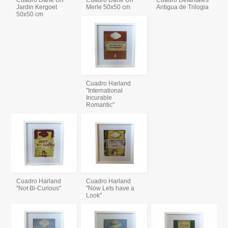
Cuadro Dane Un
Cuadro Dane Un
Cuadro Delantales
Jardin Kergoet
Merle 50x50 cm
Antigua de Trilogia
50x50 cm
Cuadro Harland
"International
Incurable
Romantic"
Cuadro Harland
Cuadro Harland
"Not Bi-Curious"
"Now Lets have a
Look"