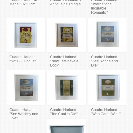
Cuadro Dane Un
Cuadro Delantales
Cuadro Harland
Merle 50x50 cm
Antigua de Trilogia
"International
Incurable
Romantic"
Cuadro Harland
Cuadro Harland
Cuadro Harland
"Not Bi-Curious"
"Now Lets have a
"See Ronda and
Look"
Die"
Cuadro Harland
Cuadro Harland
Cuadro Harland
"See Whithby and
"Too Cool to Die"
"Who Cares Wins"
Live"