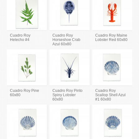
Cuadro Roy
Cuadro Roy
Cuadro Roy Maine
Helecho #4
Horseshoe Crab
Lobster Red 60x80
Azul 60x80
Cuadro Roy Pine
Cuadro Roy Pinto
Cuadro Roy
60x80
Spiny Lobster
Scallop Shell Azul
60x80
#1 60x80