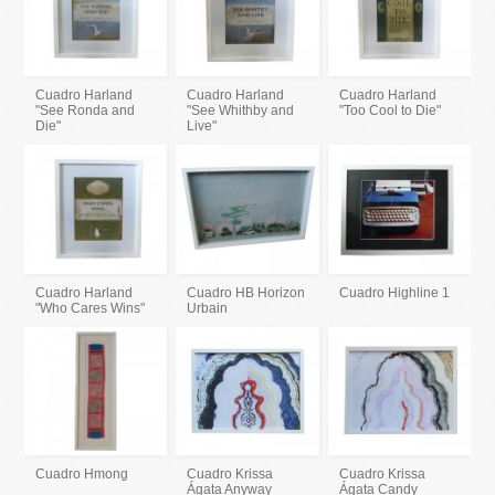
Cuadro Harland
Cuadro Harland
Cuadro Harland
"See Ronda and
"See Whithby and
"Too Cool to Die"
Die"
Live"
Cuadro Harland
Cuadro HB Horizon
Cuadro Highline 1
"Who Cares Wins"
Urbain
Cuadro Hmong
Cuadro Krissa
Cuadro Krissa
Ágata Anyway
Ágata Candy