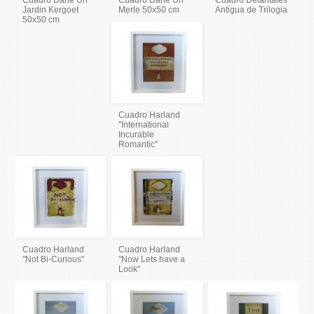
Cuadro Dane Un
Cuadro Dane Un
Cuadro Delantales
Jardin Kergoet
Merle 50x50 cm
Antigua de Trilogia
50x50 cm
Cuadro Harland
"International
Incurable
Romantic"
Cuadro Harland
Cuadro Harland
"Not Bi-Curious"
"Now Lets have a
Look"