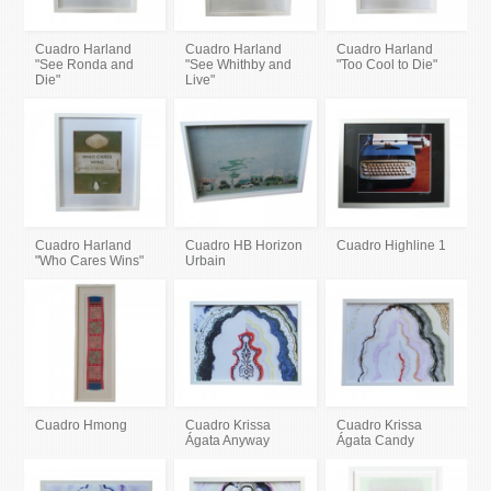
Cuadro Harland
Cuadro Harland
Cuadro Harland
"See Ronda and
"See Whithby and
"Too Cool to Die"
Die"
Live"
Cuadro Harland
Cuadro HB Horizon
Cuadro Highline 1
"Who Cares Wins"
Urbain
Cuadro Hmong
Cuadro Krissa
Cuadro Krissa
Ágata Anyway
Ágata Candy