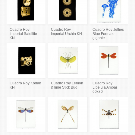
Cuadro Roy
Cuadro Roy
Cuadro Roy Jellies
Imperial Satellite
Imperial Urchin KN
Blue Formato
KN
gigante
Cuadro Roy Kodak
Cuadro Roy Lemon
Cuadro Roy
KN
& lime Stick Bug
Libélula Ambar
60x80