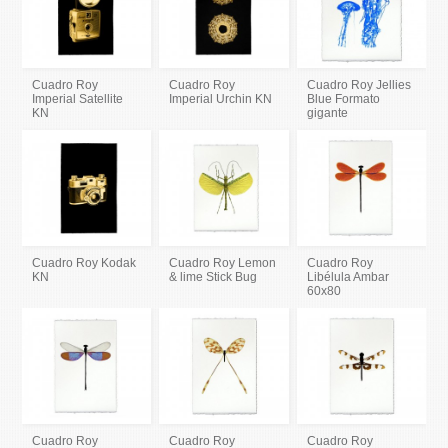
Cuadro Roy
Cuadro Roy
Cuadro Roy Jellies
Imperial Satellite
Imperial Urchin KN
Blue Formato
KN
gigante
Cuadro Roy Kodak
Cuadro Roy Lemon
Cuadro Roy
KN
& lime Stick Bug
Libélula Ambar
60x80
Cuadro Roy
Cuadro Roy
Cuadro Roy