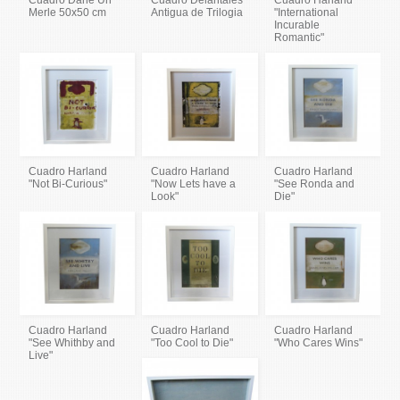
Cuadro Dane Un
Cuadro Delantales
Cuadro Harland
Merle 50x50 cm
Antigua de Trilogia
"International
Incurable
Romantic"
Cuadro Harland
Cuadro Harland
Cuadro Harland
"Not Bi-Curious"
"Now Lets have a
"See Ronda and
Look"
Die"
Cuadro Harland
Cuadro Harland
Cuadro Harland
"See Whithby and
"Too Cool to Die"
"Who Cares Wins"
Live"