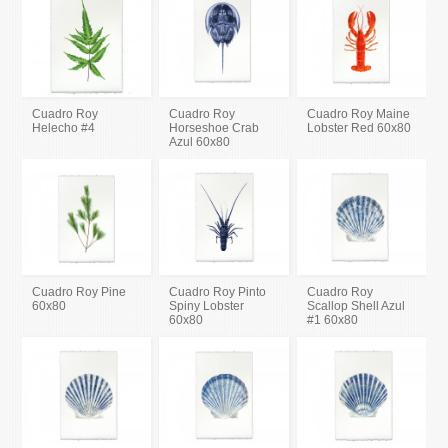
Cuadro Roy
Cuadro Roy
Cuadro Roy Maine
Helecho #4
Horseshoe Crab
Lobster Red 60x80
Azul 60x80
Cuadro Roy Pine
Cuadro Roy Pinto
Cuadro Roy
60x80
Spiny Lobster
Scallop Shell Azul
60x80
#1 60x80