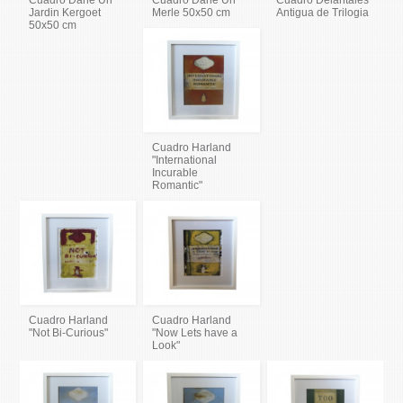
Cuadro Dane Un
Cuadro Dane Un
Cuadro Delantales
Jardin Kergoet
Merle 50x50 cm
Antigua de Trilogia
50x50 cm
Cuadro Harland
"International
Incurable
Romantic"
Cuadro Harland
Cuadro Harland
"Not Bi-Curious"
"Now Lets have a
Look"