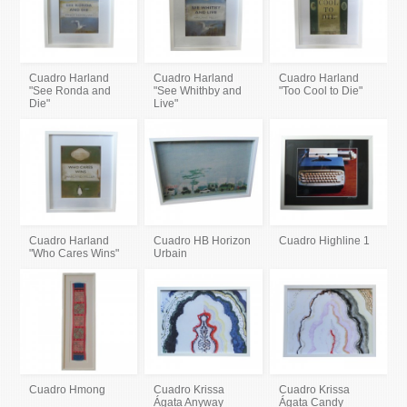
Cuadro Harland
Cuadro Harland
Cuadro Harland
"See Ronda and
"See Whithby and
"Too Cool to Die"
Die"
Live"
Cuadro Harland
Cuadro HB Horizon
Cuadro Highline 1
"Who Cares Wins"
Urbain
Cuadro Hmong
Cuadro Krissa
Cuadro Krissa
Ágata Anyway
Ágata Candy