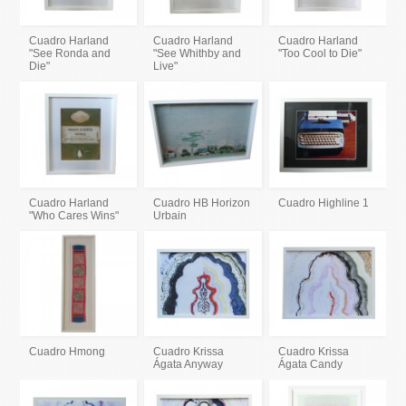
Cuadro Harland
Cuadro Harland
Cuadro Harland
"See Ronda and
"See Whithby and
"Too Cool to Die"
Die"
Live"
Cuadro Harland
Cuadro HB Horizon
Cuadro Highline 1
"Who Cares Wins"
Urbain
Cuadro Hmong
Cuadro Krissa
Cuadro Krissa
Ágata Anyway
Ágata Candy