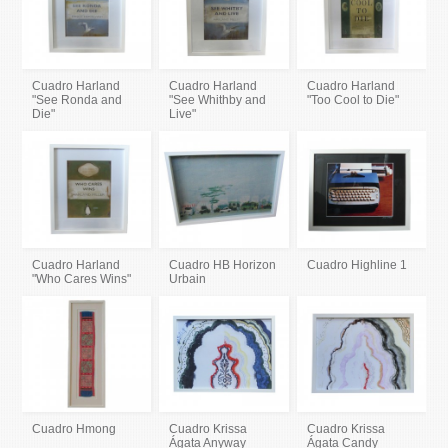
Cuadro Harland
Cuadro Harland
Cuadro Harland
"See Ronda and
"See Whithby and
"Too Cool to Die"
Die"
Live"
Cuadro Harland
Cuadro HB Horizon
Cuadro Highline 1
"Who Cares Wins"
Urbain
Cuadro Hmong
Cuadro Krissa
Cuadro Krissa
Ágata Anyway
Ágata Candy