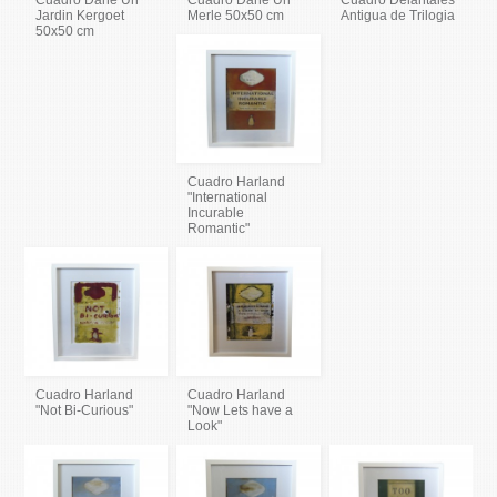
Cuadro Dane Un
Cuadro Dane Un
Cuadro Delantales
Jardin Kergoet
Merle 50x50 cm
Antigua de Trilogia
50x50 cm
Cuadro Harland
"International
Incurable
Romantic"
Cuadro Harland
Cuadro Harland
"Not Bi-Curious"
"Now Lets have a
Look"