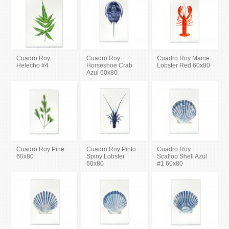
Cuadro Roy
Cuadro Roy
Cuadro Roy Maine
Helecho #4
Horseshoe Crab
Lobster Red 60x80
Azul 60x80
Cuadro Roy Pine
Cuadro Roy Pinto
Cuadro Roy
60x80
Spiny Lobster
Scallop Shell Azul
60x80
#1 60x80