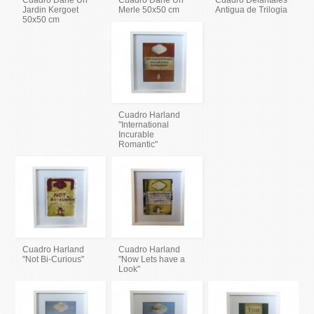
Cuadro Dane Un
Cuadro Dane Un
Cuadro Delantales
Jardin Kergoet
Merle 50x50 cm
Antigua de Trilogia
50x50 cm
Cuadro Harland
"International
Incurable
Romantic"
Cuadro Harland
Cuadro Harland
"Not Bi-Curious"
"Now Lets have a
Look"