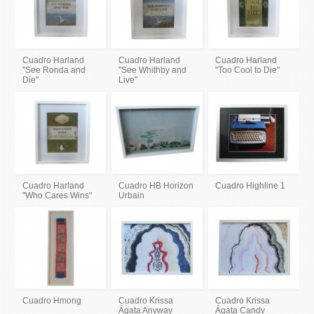
Cuadro Harland
Cuadro Harland
Cuadro Harland
"See Ronda and
"See Whithby and
"Too Cool to Die"
Die"
Live"
Cuadro Harland
Cuadro HB Horizon
Cuadro Highline 1
"Who Cares Wins"
Urbain
Cuadro Hmong
Cuadro Krissa
Cuadro Krissa
Ágata Anyway
Ágata Candy