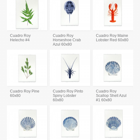
Cuadro Roy
Cuadro Roy
Cuadro Roy Maine
Helecho #4
Horseshoe Crab
Lobster Red 60x80
Azul 60x80
Cuadro Roy Pine
Cuadro Roy Pinto
Cuadro Roy
60x80
Spiny Lobster
Scallop Shell Azul
60x80
#1 60x80