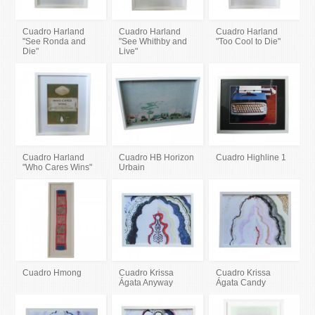
Cuadro Harland
Cuadro Harland
Cuadro Harland
"See Ronda and
"See Whithby and
"Too Cool to Die"
Die"
Live"
Cuadro Harland
Cuadro HB Horizon
Cuadro Highline 1
"Who Cares Wins"
Urbain
Cuadro Hmong
Cuadro Krissa
Cuadro Krissa
Ágata Anyway
Ágata Candy