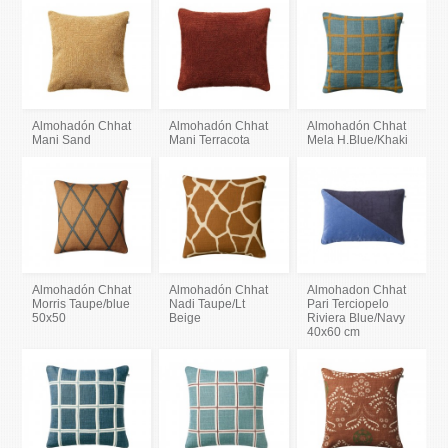
Almohadón Chhat
Almohadón Chhat
Almohadón Chhat
Mani Sand
Mani Terracota
Mela H.Blue/Khaki
Almohadón Chhat
Almohadón Chhat
Almohadon Chhat
Morris Taupe/blue
Nadi Taupe/Lt
Pari Terciopelo
50x50
Beige
Riviera Blue/Navy
40x60 cm