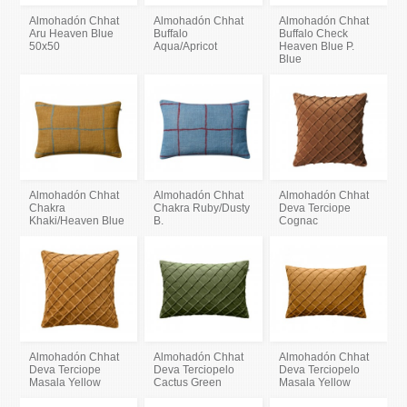
Almohadón Chhat
Almohadón Chhat
Almohadón Chhat
Aru Heaven Blue
Buffalo
Buffalo Check
50x50
Aqua/Apricot
Heaven Blue P.
Blue
Almohadón Chhat
Almohadón Chhat
Almohadón Chhat
Chakra
Chakra Ruby/Dusty
Deva Terciope
Khaki/Heaven Blue
B.
Cognac
Almohadón Chhat
Almohadón Chhat
Almohadón Chhat
Deva Terciope
Deva Terciopelo
Deva Terciopelo
Masala Yellow
Cactus Green
Masala Yellow