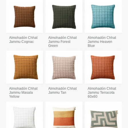
Almohadón Chhat
Almohadón Chhat
Almohadón Chhat
Jammu Cognac
Jammu Forest
Jammu Heaven
Green
Blue
Almohadón Chhat
Almohadón Chhat
Almohadón Chhat
Jammu Masala
Jammu Tan
Jammu Terracota
Yellow
60x60