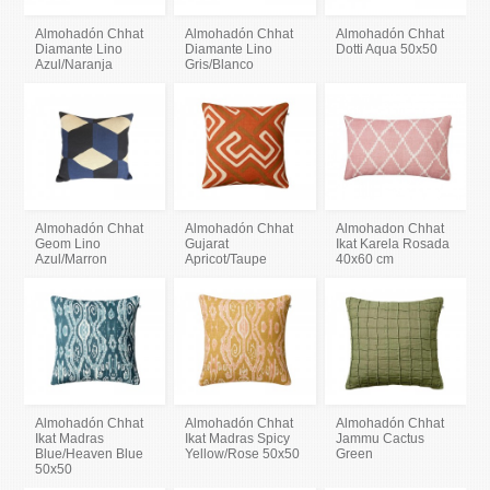
Almohadón Chhat
Almohadón Chhat
Almohadón Chhat
Diamante Lino
Diamante Lino
Dotti Aqua 50x50
Azul/Naranja
Gris/Blanco
Almohadón Chhat
Almohadón Chhat
Almohadon Chhat
Geom Lino
Gujarat
Ikat Karela Rosada
Azul/Marron
Apricot/Taupe
40x60 cm
Almohadón Chhat
Almohadón Chhat
Almohadón Chhat
Ikat Madras
Ikat Madras Spicy
Jammu Cactus
Blue/Heaven Blue
Yellow/Rose 50x50
Green
50x50