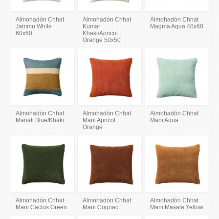
Almohadón Chhat
Almohadón Chhat
Almohadón Chhat
Jammu White
Kumar
Magma Aqua 40x60
60x60
Khaki/Apricot
Orange 50x50
Almohadón Chhat
Almohadón Chhat
Almohadón Chhat
Manali Blue/Khaki
Mani Apricot
Mani Aqua
Orange
Almohadón Chhat
Almohadón Chhat
Almohadón Chhat
Mani Cactus Green
Mani Cognac
Mani Masala Yellow