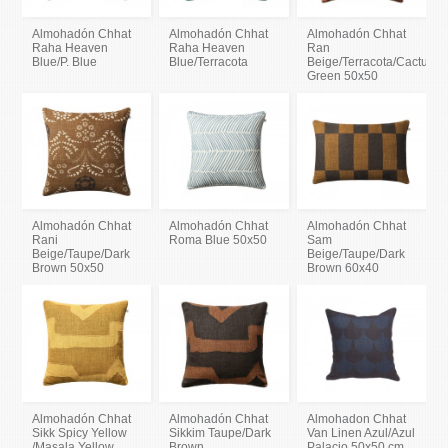
Almohadón Chhat
Almohadón Chhat
Almohadón Chhat
Raha Heaven
Raha Heaven
Ran
Blue/P. Blue
Blue/Terracota
Beige/Terracota/Cactus
Green 50x50
Almohadón Chhat
Almohadón Chhat
Almohadón Chhat
Rani
Roma Blue 50x50
Sam
Beige/Taupe/Dark
Beige/Taupe/Dark
Brown 50x50
Brown 60x40
Almohadón Chhat
Almohadón Chhat
Almohadon Chhat
Sikk Spicy Yellow
Sikkim Taupe/Dark
Van Linen Azul/Azul
/Masala Yellow
Brown
Palacio 50x50 cm