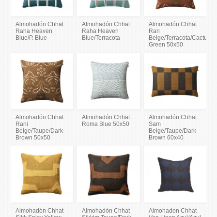
Almohadón Chhat
Almohadón Chhat
Almohadón Chhat
Raha Heaven
Raha Heaven
Ran
Blue/P. Blue
Blue/Terracota
Beige/Terracota/Cactus
Green 50x50
Almohadón Chhat
Almohadón Chhat
Almohadón Chhat
Rani
Roma Blue 50x50
Sam
Beige/Taupe/Dark
Beige/Taupe/Dark
Brown 50x50
Brown 60x40
Almohadón Chhat
Almohadón Chhat
Almohadon Chhat