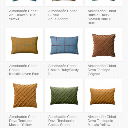
Almohadón Chhat
Almohadón Chhat
Almohadón Chhat
Aru Heaven Blue
Buffalo
Buffalo Check
50x50
Aqua/Apricot
Heaven Blue P.
Blue
Almohadón Chhat
Almohadón Chhat
Almohadón Chhat
Chakra
Chakra Ruby/Dusty
Deva Terciope
Khaki/Heaven Blue
B.
Cognac
Almohadón Chhat
Almohadón Chhat
Almohadón Chhat
Deva Terciope
Deva Terciopelo
Deva Terciopelo
Masala Yellow
Cactus Green
Masala Yellow