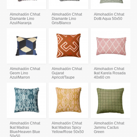
Almohadón Chhat
Almohadón Chhat
Almohadón Chhat
Diamante Lino
Diamante Lino
Dotti Aqua 50x50
Azul/Naranja
Gris/Blanco
Almohadón Chhat
Almohadón Chhat
Almohadon Chhat
Geom Lino
Gujarat
Ikat Karela Rosada
Azul/Marron
Apricot/Taupe
40x60 cm
Almohadón Chhat
Almohadón Chhat
Almohadón Chhat
Ikat Madras
Ikat Madras Spicy
Jammu Cactus
Blue/Heaven Blue
Yellow/Rose 50x50
Green
50x50