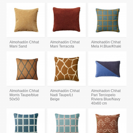
Almohadón Chhat
Almohadón Chhat
Almohadón Chhat
Mani Sand
Mani Terracota
Mela H.Blue/Khaki
Almohadón Chhat
Almohadón Chhat
Almohadon Chhat
Morris Taupe/blue
Nadi Taupe/Lt
Pari Terciopelo
50x50
Beige
Riviera Blue/Navy
40x60 cm