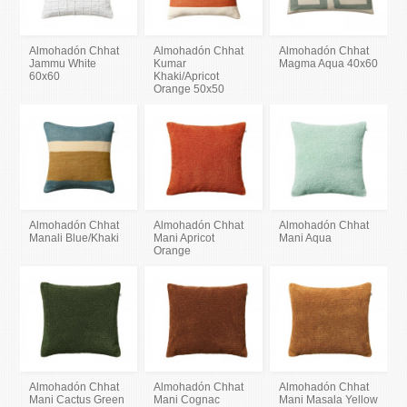
Almohadón Chhat
Almohadón Chhat
Almohadón Chhat
Jammu White
Kumar
Magma Aqua 40x60
60x60
Khaki/Apricot
Orange 50x50
Almohadón Chhat
Almohadón Chhat
Almohadón Chhat
Manali Blue/Khaki
Mani Apricot
Mani Aqua
Orange
Almohadón Chhat
Almohadón Chhat
Almohadón Chhat
Mani Cactus Green
Mani Cognac
Mani Masala Yellow