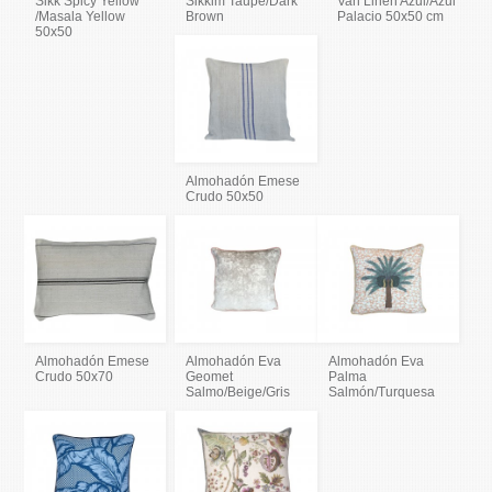
Sikk Spicy Yellow
Sikkim Taupe/Dark
Van Linen Azul/Azul
/Masala Yellow
Brown
Palacio 50x50 cm
50x50
Almohadón Emese
Crudo 50x50
Almohadón Emese
Almohadón Eva
Almohadón Eva
Crudo 50x70
Geomet
Palma
Salmo/Beige/Gris
Salmón/Turquesa