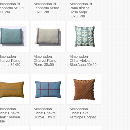
lmohadón BL
Almohadón BL
Almohadón BL
eopardo Azul 60
Leopardo Verde
Pana rústica
 60 cm
60x60 cm
Rosa Viejo
30x50 cm
lmohadon
Almohadón
Almohadón
harvet Piano
Charvet Piano
Chhat Alokks
ineral 35x50
Pierre 35x50
Blue Aqua 50x50
lmohadón
Almohadón
Almohadón
hhat Chakra
Chhat Chakra
Chhat Deva
haki/Heaven
Ruby/Dusty B.
Terciope Cognac
lue