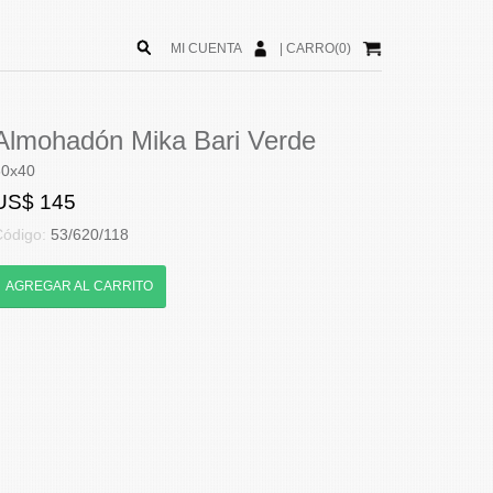
MI CUENTA
|
CARRO(0)
Almohadón Mika Bari Verde
60x40
US$ 145
Código:
53/620/118
AGREGAR AL CARRITO