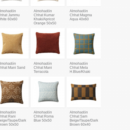
lmohadón
Almohadón
Almohadón
hhat Jammu
Chhat Kumar
Chhat Magma
hite 60x60
Khaki/Apricot
Aqua 40x60
Orange 50x50
lmohadón
Almohadón
Almohadón
hhat Mani Sand
Chhat Mani
Chhat Mela
Terracota
H.Blue/Khaki
lmohadón
Almohadón
Almohadón
hhat Rani
Chhat Roma
Chhat Sam
eige/Taupe/Dark
Blue 50x50
Beige/Taupe/Dark
rown 50x50
Brown 60x40