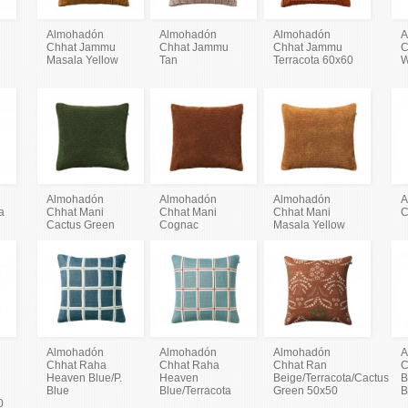
Almohadón
Almohadón
Almohadón
A
Chhat Jammu
Chhat Jammu
Chhat Jammu
C
Masala Yellow
Tan
Terracota 60x60
W
Almohadón
Almohadón
Almohadón
A
a
Chhat Mani
Chhat Mani
Chhat Mani
C
Cactus Green
Cognac
Masala Yellow
Almohadón
Almohadón
Almohadón
A
Chhat Raha
Chhat Raha
Chhat Ran
C
Heaven Blue/P.
Heaven
Beige/Terracota/Cactus
B
Blue
Blue/Terracota
Green 50x50
B
0