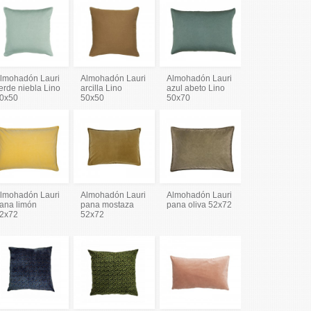
lmohadón Lauri
Almohadón Lauri
Almohadón Lauri
erde niebla Lino
arcilla Lino
azul abeto Lino
0x50
50x50
50x70
lmohadón Lauri
Almohadón Lauri
Almohadón Lauri
ana limón
pana mostaza
pana oliva 52x72
2x72
52x72