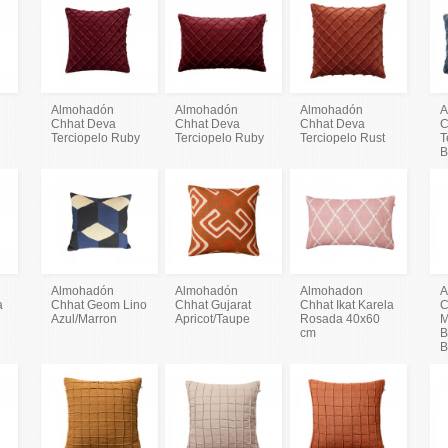
Almohadón
Almohadón
Almohadón
A
Chhat Deva
Chhat Deva
Chhat Deva
C
Terciopelo Ruby
Terciopelo Ruby
Terciopelo Rust
T
B
Almohadón
Almohadón
Almohadon
A
a
Chhat Geom Lino
Chhat Gujarat
Chhat Ikat Karela
C
Azul/Marron
Apricot/Taupe
Rosada 40x60
M
cm
B
B