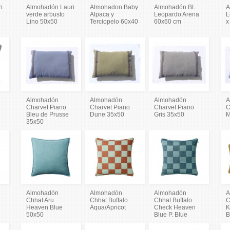
i
Almohadón Lauri
Almohadon Baby
Almohadón BL
A
verde arbusto
Alpaca y
Leopardo Arena
L
Lino 50x50
Terciopelo 60x40
60x60 cm
x
Almohadón
Almohadón
Almohadón
A
Charvet Piano
Charvet Piano
Charvet Piano
C
Bleu de Prusse
Dune 35x50
Gris 35x50
M
35x50
Almohadón
Almohadón
Almohadón
A
Chhat Aru
Chhat Buffalo
Chhat Buffalo
C
Heaven Blue
Aqua/Apricot
Check Heaven
K
50x50
Blue P. Blue
B