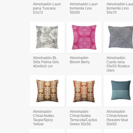
Almohadón Lauri
Almohadón Lauri
Almohadón Laur
pana Tuscany
tormenta Lino
tormenta Lino
52x72
50x50
50x70
Almohadón BL
Almohadón
Almohadón
Silla Palma Gris
Bloom Berry
Cardo lana
40x40x5 cm
55x55 Rústico
claro
Almohadón
Almohadón
Almohadón
Chhat Alokks
Chhat Alokks
Chhat Amore
Taupe/Spicy
Terracota/Cactus
Heaven/ blue
Yellow
Green 50x50
50x50