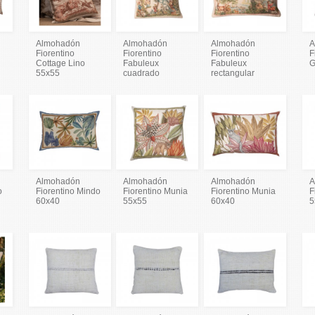
Almohadón
Almohadón
Almohadón
A
Fiorentino
Fiorentino
Fiorentino
F
Cottage Lino
Fabuleux
Fabuleux
G
55x55
cuadrado
rectangular
Almohadón
Almohadón
Almohadón
A
o
Fiorentino Mindo
Fiorentino Munia
Fiorentino Munia
F
60x40
55x55
60x40
5