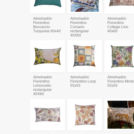
Almohadón
Almohadón
Almohadón
Fiorentino
Fiorentino
Fiorentino
Boccaccio
Corsario
Cottage Lino
Turquoise 60x40
rectangular
40x60
40X60
Almohadón
Almohadón
Almohadón
Fiorentino
Fiorentino Loop
Fiorentino Mind
Limoncello
55x55
55x55
rectangular
40X60