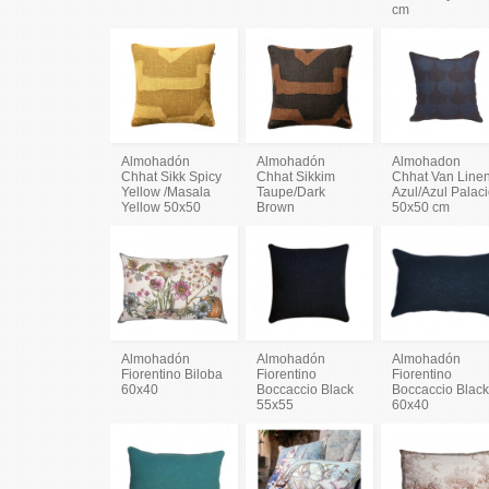
cm
Almohadón
Almohadón
Almohadon
Chhat Sikk Spicy
Chhat Sikkim
Chhat Van Line
Yellow /Masala
Taupe/Dark
Azul/Azul Palac
Yellow 50x50
Brown
50x50 cm
Almohadón
Almohadón
Almohadón
Fiorentino Biloba
Fiorentino
Fiorentino
60x40
Boccaccio Black
Boccaccio Blac
55x55
60x40