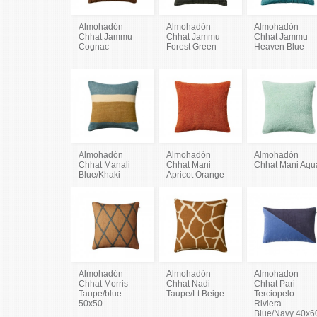
Almohadón
Almohadón
Almohadón
Chhat Jammu
Chhat Jammu
Chhat Jammu
Cognac
Forest Green
Heaven Blue
Almohadón
Almohadón
Almohadón
Chhat Manali
Chhat Mani
Chhat Mani Aqu
Blue/Khaki
Apricot Orange
Almohadón
Almohadón
Almohadon
Chhat Morris
Chhat Nadi
Chhat Pari
Taupe/blue
Taupe/Lt Beige
Terciopelo
50x50
Riviera
Blue/Navy 40x6