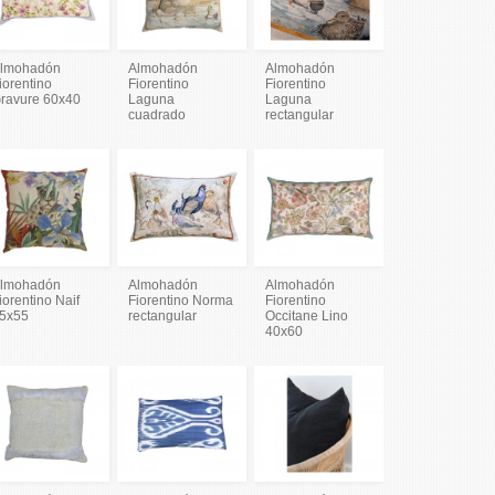
lmohadón
Almohadón
Almohadón
iorentino
Fiorentino
Fiorentino
ravure 60x40
Laguna
Laguna
cuadrado
rectangular
lmohadón
Almohadón
Almohadón
iorentino Naif
Fiorentino Norma
Fiorentino
5x55
rectangular
Occitane Lino
40x60