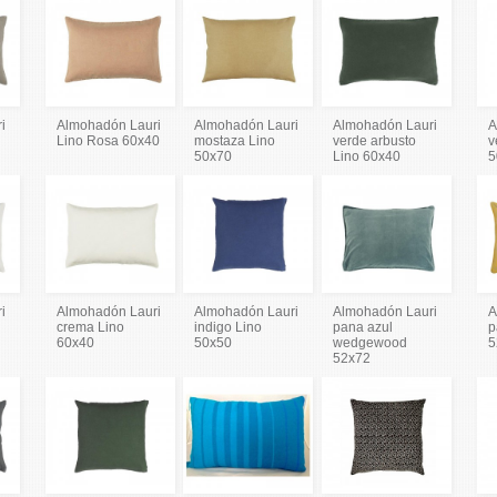
i
Almohadón Lauri
Almohadón Lauri
Almohadón Lauri
A
Lino Rosa 60x40
mostaza Lino
verde arbusto
v
50x70
Lino 60x40
5
i
Almohadón Lauri
Almohadón Lauri
Almohadón Lauri
A
crema Lino
indigo Lino
pana azul
p
60x40
50x50
wedgewood
5
52x72