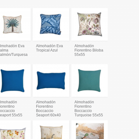
lmohadón Eva
Almohadón Eva
Almohadón
alma
Tropical Azul
Fiorentino Biloba
almón/Turquesa
55x55
lmohadón
Almohadón
Almohadón
iorentino
Fiorentino
Fiorentino
occaccio
Boccaccio
Boccaccio
eaport 55x55
Seaport 60x40
Turquoise 55x55