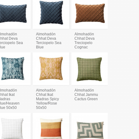
lmohadón
Almohadón
Almohadón
hhat Deva
Chhat Deva
Chhat Deva
erciopelo Sea
Terciopelo Sea
Treciopelo
lue
Blue
Cognac
lmohadón
Almohadón
Almohadón
hhat Ikat
Chhat Ikat
Chhat Jammu
adras
Madras Spicy
Cactus Green
lue/Heaven
Yellow/Rose
lue 50x50
50x50