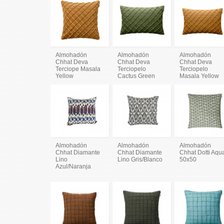
Almohadón
Almohadón
Almohadón
Chhat Deva
Chhat Deva
Chhat Deva
Terciope Masala
Terciopelo
Terciopelo
Yellow
Cactus Green
Masala Yellow
Almohadón
Almohadón
Almohadón
Chhat Diamante
Chhat Diamante
Chhat Dotti Aqu
Lino
Lino Gris/Blanco
50x50
Azul/Naranja