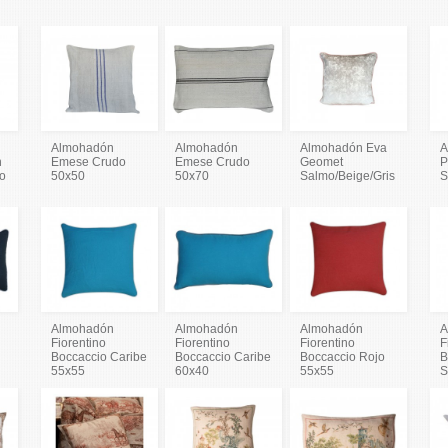
Almohadón
Almohadón
Almohadón Eva
A
n
Emese Crudo
Emese Crudo
Geomet
P
io
50x50
50x70
Salmo/Beige/Gris
S
Almohadón
Almohadón
Almohadón
A
Fiorentino
Fiorentino
Fiorentino
F
k
Boccaccio Caribe
Boccaccio Caribe
Boccaccio Rojo
B
55x55
60x40
55x55
S