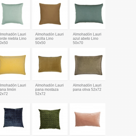
lmohadón Lauri
Almohadón Lauri
Almohadón Lauri
erde niebla Lino
arcilla Lino
azul abeto Lino
0x50
50x50
50x70
lmohadón Lauri
Almohadón Lauri
Almohadón Lauri
ana limón
pana mostaza
pana oliva 52x72
2x72
52x72