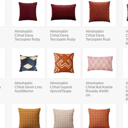
Almohadón
Almohadón
Almohadón
A
Chhat Deva
Chhat Deva
Chhat Deva
C
Terciopelo Ruby
Terciopelo Ruby
Terciopelo Rust
T
B
Almohadón
Almohadón
Almohadon
A
a
Chhat Geom Lino
Chhat Gujarat
Chhat Ikat Karela
C
Azul/Marron
Apricot/Taupe
Rosada 40x60
M
cm
B
B