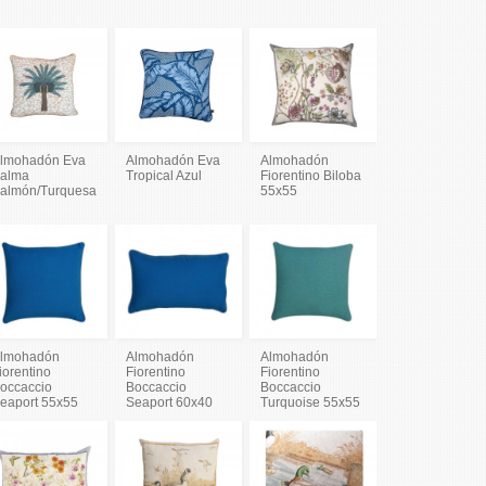
lmohadón Eva
Almohadón Eva
Almohadón
alma
Tropical Azul
Fiorentino Biloba
almón/Turquesa
55x55
lmohadón
Almohadón
Almohadón
iorentino
Fiorentino
Fiorentino
occaccio
Boccaccio
Boccaccio
eaport 55x55
Seaport 60x40
Turquoise 55x55