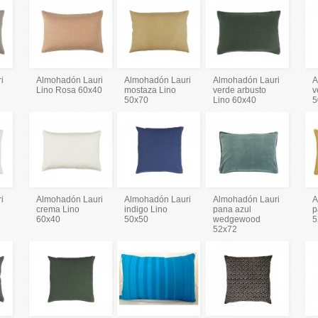
i
Almohadón Lauri
Almohadón Lauri
Almohadón Lauri
A
Lino Rosa 60x40
mostaza Lino
verde arbusto
v
50x70
Lino 60x40
5
i
Almohadón Lauri
Almohadón Lauri
Almohadón Lauri
A
crema Lino
indigo Lino
pana azul
p
60x40
50x50
wedgewood
5
52x72