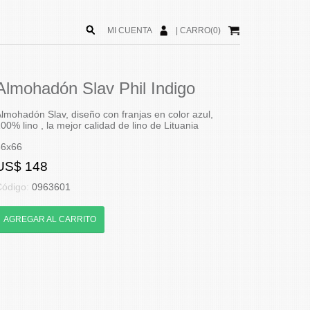
MI CUENTA
|
CARRO(0)
Almohadón Slav Phil Indigo
lmohadón Slav, diseño con franjas en color azul,
00% lino , la mejor calidad de lino de Lituania
66x66
US$ 148
Código:
0963601
AGREGAR AL CARRITO