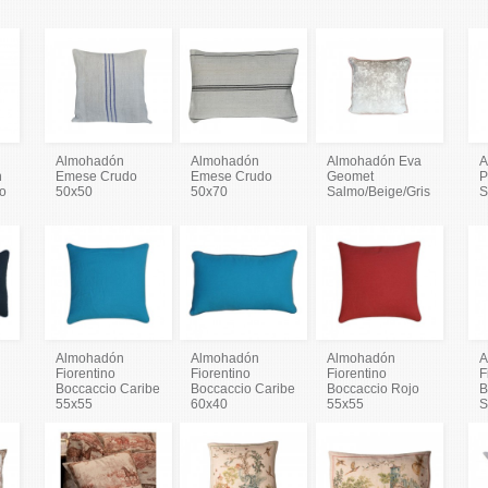
Almohadón
Almohadón
Almohadón Eva
A
n
Emese Crudo
Emese Crudo
Geomet
P
io
50x50
50x70
Salmo/Beige/Gris
S
Almohadón
Almohadón
Almohadón
A
Fiorentino
Fiorentino
Fiorentino
F
k
Boccaccio Caribe
Boccaccio Caribe
Boccaccio Rojo
B
55x55
60x40
55x55
S