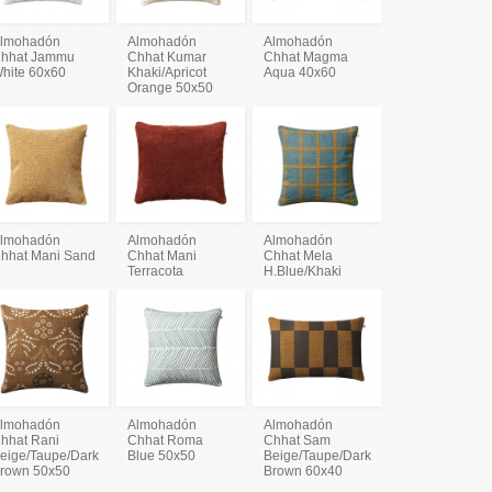
lmohadón
Almohadón
Almohadón
hhat Jammu
Chhat Kumar
Chhat Magma
hite 60x60
Khaki/Apricot
Aqua 40x60
Orange 50x50
lmohadón
Almohadón
Almohadón
hhat Mani Sand
Chhat Mani
Chhat Mela
Terracota
H.Blue/Khaki
lmohadón
Almohadón
Almohadón
hhat Rani
Chhat Roma
Chhat Sam
eige/Taupe/Dark
Blue 50x50
Beige/Taupe/Dark
rown 50x50
Brown 60x40