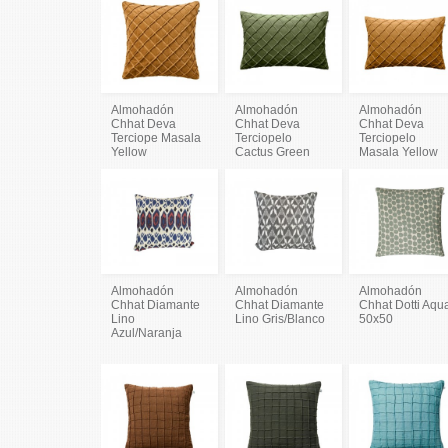
Almohadón
Almohadón
Almohadón
Chhat Deva
Chhat Deva
Chhat Deva
Terciope Masala
Terciopelo
Terciopelo
Yellow
Cactus Green
Masala Yellow
Almohadón
Almohadón
Almohadón
Chhat Diamante
Chhat Diamante
Chhat Dotti Aqu
Lino
Lino Gris/Blanco
50x50
Azul/Naranja