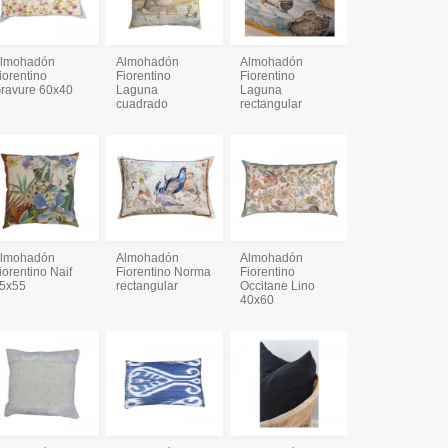
lmohadón
Almohadón
Almohadón
iorentino
Fiorentino
Fiorentino
ravure 60x40
Laguna
Laguna
cuadrado
rectangular
lmohadón
Almohadón
Almohadón
iorentino Naif
Fiorentino Norma
Fiorentino
5x55
rectangular
Occitane Lino
40x60