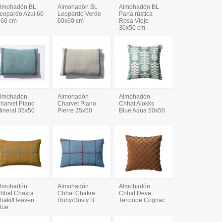
lmohadón BL
Almohadón BL
Almohadón BL
eopardo Azul 60
Leopardo Verde
Pana rústica
 60 cm
60x60 cm
Rosa Viejo
30x50 cm
lmohadon
Almohadón
Almohadón
harvet Piano
Charvet Piano
Chhat Alokks
ineral 35x50
Pierre 35x50
Blue Aqua 50x50
lmohadón
Almohadón
Almohadón
hhat Chakra
Chhat Chakra
Chhat Deva
haki/Heaven
Ruby/Dusty B.
Terciope Cognac
lue