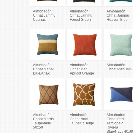
Almohadón
Almohadón
Almohadón
Chhat Jammu
Chhat Jammu
Chhat Jammu
Cognac
Forest Green
Heaven Blue
Almohadón
Almohadón
Almohadón
Chhat Manali
Chhat Mani
Chhat Mani Aqu
Blue/Khaki
Apricot Orange
Almohadón
Almohadón
Almohadon
Chhat Morris
Chhat Nadi
Chhat Pari
Taupe/blue
Taupe/Lt Beige
Terciopelo
50x50
Riviera
Blue/Navy 40x6