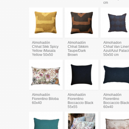
cm
Almohadón
Almohadón
Almohadon
Chhat Sikk Spicy
Chhat Sikkim
Chhat Van Line
Yellow /Masala
Taupe/Dark
Azul/Azul Palac
Yellow 50x50
Brown
50x50 cm
Almohadón
Almohadón
Almohadón
Fiorentino Biloba
Fiorentino
Fiorentino
60x40
Boccaccio Black
Boccaccio Blac
55x55
60x40