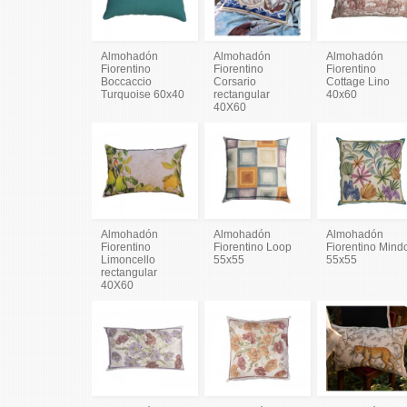
Almohadón
Almohadón
Almohadón
Fiorentino
Fiorentino
Fiorentino
Boccaccio
Corsario
Cottage Lino
Turquoise 60x40
rectangular
40x60
40X60
Almohadón
Almohadón
Almohadón
Fiorentino
Fiorentino Loop
Fiorentino Mind
Limoncello
55x55
55x55
rectangular
40X60