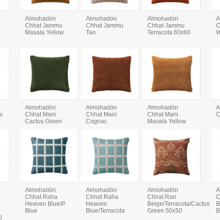
Almohadón
Almohadón
Almohadón
A
Chhat Jammu
Chhat Jammu
Chhat Jammu
C
Masala Yellow
Tan
Terracota 60x60
W
Almohadón
Almohadón
Almohadón
A
a
Chhat Mani
Chhat Mani
Chhat Mani
C
Cactus Green
Cognac
Masala Yellow
Almohadón
Almohadón
Almohadón
A
Chhat Raha
Chhat Raha
Chhat Ran
C
Heaven Blue/P.
Heaven
Beige/Terracota/Cactus
B
Blue
Blue/Terracota
Green 50x50
B
0