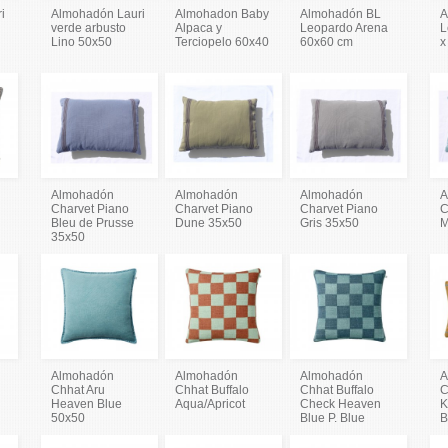
i
Almohadón Lauri
Almohadon Baby
Almohadón BL
A
verde arbusto
Alpaca y
Leopardo Arena
L
Lino 50x50
Terciopelo 60x40
60x60 cm
x
Almohadón
Almohadón
Almohadón
A
Charvet Piano
Charvet Piano
Charvet Piano
C
Bleu de Prusse
Dune 35x50
Gris 35x50
M
35x50
Almohadón
Almohadón
Almohadón
A
Chhat Aru
Chhat Buffalo
Chhat Buffalo
C
Heaven Blue
Aqua/Apricot
Check Heaven
K
50x50
Blue P. Blue
B