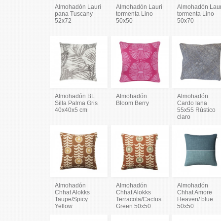
Almohadón Lauri
Almohadón Lauri
Almohadón Laur
pana Tuscany
tormenta Lino
tormenta Lino
52x72
50x50
50x70
Almohadón BL
Almohadón
Almohadón
Silla Palma Gris
Bloom Berry
Cardo lana
40x40x5 cm
55x55 Rústico
claro
Almohadón
Almohadón
Almohadón
Chhat Alokks
Chhat Alokks
Chhat Amore
Taupe/Spicy
Terracota/Cactus
Heaven/ blue
Yellow
Green 50x50
50x50