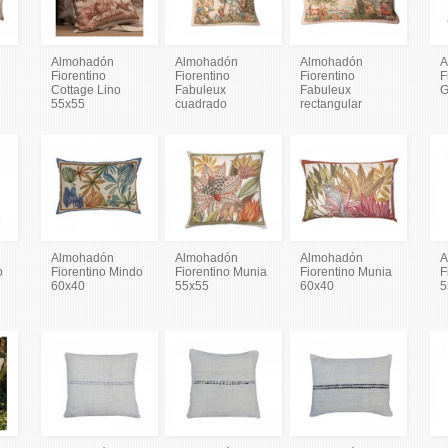
Almohadón
Almohadón
Almohadón
A
Fiorentino
Fiorentino
Fiorentino
F
Cottage Lino
Fabuleux
Fabuleux
G
55x55
cuadrado
rectangular
Almohadón
Almohadón
Almohadón
A
o
Fiorentino Mindo
Fiorentino Munia
Fiorentino Munia
F
60x40
55x55
60x40
5