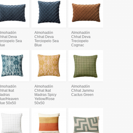
lmohadón
Almohadón
Almohadón
hhat Deva
Chhat Deva
Chhat Deva
erciopelo Sea
Terciopelo Sea
Treciopelo
lue
Blue
Cognac
lmohadón
Almohadón
Almohadón
hhat Ikat
Chhat Ikat
Chhat Jammu
adras
Madras Spicy
Cactus Green
lue/Heaven
Yellow/Rose
lue 50x50
50x50