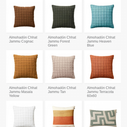
Almohadón Chhat
Almohadón Chhat
Almohadón Chhat
Jammu Cognac
Jammu Forest
Jammu Heaven
Green
Blue
Almohadón Chhat
Almohadón Chhat
Almohadón Chhat
Jammu Masala
Jammu Tan
Jammu Terracota
Yellow
60x60