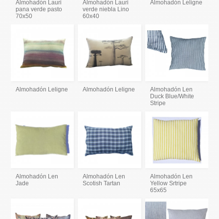
Almohadón Lauri
Almohadón Lauri
Almohadón Leligne
pana verde pasto
verde niebla Lino
70x50
60x40
Almohadón Leligne
Almohadón Leligne
Almohadón Len
Duck Blue/White
Stripe
Almohadón Len
Almohadón Len
Almohadón Len
Jade
Scotish Tartan
Yellow Srtripe
65x65