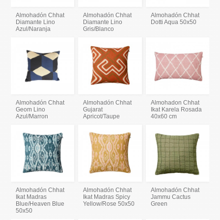
Almohadón Chhat
Almohadón Chhat
Almohadón Chhat
Diamante Lino
Diamante Lino
Dotti Aqua 50x50
Azul/Naranja
Gris/Blanco
Almohadón Chhat
Almohadón Chhat
Almohadon Chhat
Geom Lino
Gujarat
Ikat Karela Rosada
Azul/Marron
Apricot/Taupe
40x60 cm
Almohadón Chhat
Almohadón Chhat
Almohadón Chhat
Ikat Madras
Ikat Madras Spicy
Jammu Cactus
Blue/Heaven Blue
Yellow/Rose 50x50
Green
50x50