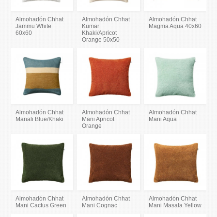
Almohadón Chhat
Almohadón Chhat
Almohadón Chhat
Jammu White
Kumar
Magma Aqua 40x60
60x60
Khaki/Apricot
Orange 50x50
Almohadón Chhat
Almohadón Chhat
Almohadón Chhat
Manali Blue/Khaki
Mani Apricot
Mani Aqua
Orange
Almohadón Chhat
Almohadón Chhat
Almohadón Chhat
Mani Cactus Green
Mani Cognac
Mani Masala Yellow