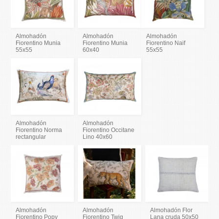
Almohadón
Almohadón
Almohadón
Fiorentino Munia
Fiorentino Munia
Fiorentino Naif
55x55
60x40
55x55
Almohadón
Almohadón
Fiorentino Norma
Fiorentino Occitane
rectangular
Lino 40x60
Almohadón
Almohadón
Almohadón Flor
Fiorentino Popy
Fiorentino Twig
Lana cruda 50x50