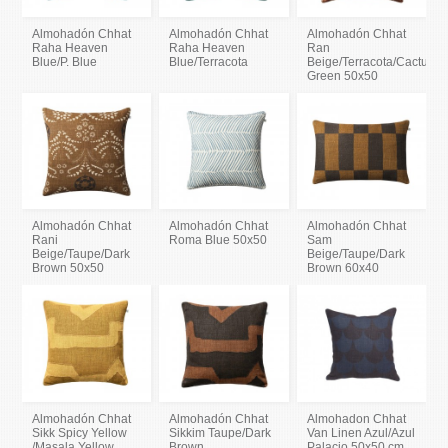
Almohadón Chhat
Almohadón Chhat
Almohadón Chhat
Raha Heaven
Raha Heaven
Ran
Blue/P. Blue
Blue/Terracota
Beige/Terracota/Cactus
Green 50x50
Almohadón Chhat
Almohadón Chhat
Almohadón Chhat
Rani
Roma Blue 50x50
Sam
Beige/Taupe/Dark
Beige/Taupe/Dark
Brown 50x50
Brown 60x40
Almohadón Chhat
Almohadón Chhat
Almohadon Chhat
Sikk Spicy Yellow
Sikkim Taupe/Dark
Van Linen Azul/Azul
/Masala Yellow
Brown
Palacio 50x50 cm