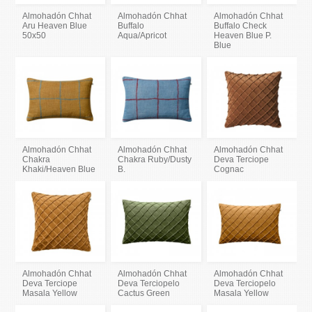
Almohadón Chhat
Almohadón Chhat
Almohadón Chhat
Aru Heaven Blue
Buffalo
Buffalo Check
50x50
Aqua/Apricot
Heaven Blue P.
Blue
Almohadón Chhat
Almohadón Chhat
Almohadón Chhat
Chakra
Chakra Ruby/Dusty
Deva Terciope
Khaki/Heaven Blue
B.
Cognac
Almohadón Chhat
Almohadón Chhat
Almohadón Chhat
Deva Terciope
Deva Terciopelo
Deva Terciopelo
Masala Yellow
Cactus Green
Masala Yellow