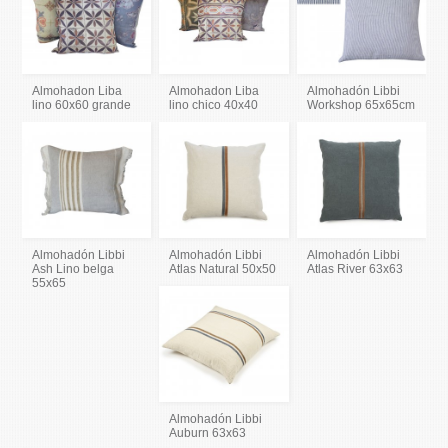
Almohadon Liba
Almohadon Liba
Almohadón Libbi
lino 60x60 grande
lino chico 40x40
Workshop 65x65cm
Almohadón Libbi
Almohadón Libbi
Almohadón Libbi
Ash Lino belga
Atlas Natural 50x50
Atlas River 63x63
55x65
Almohadón Libbi
Auburn 63x63