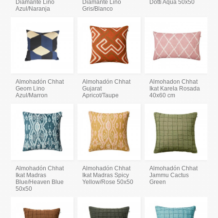
Diamante Lino
Diamante Lino
Dotti Aqua 50x50
Azul/Naranja
Gris/Blanco
Almohadón Chhat
Almohadón Chhat
Almohadon Chhat
Geom Lino
Gujarat
Ikat Karela Rosada
Azul/Marron
Apricot/Taupe
40x60 cm
Almohadón Chhat
Almohadón Chhat
Almohadón Chhat
Ikat Madras
Ikat Madras Spicy
Jammu Cactus
Blue/Heaven Blue
Yellow/Rose 50x50
Green
50x50