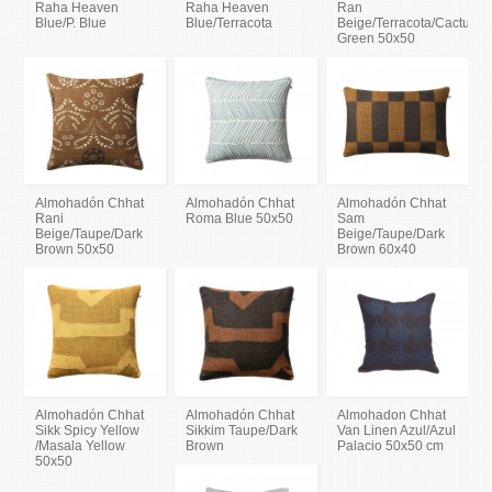
Raha Heaven
Raha Heaven
Ran
Blue/P. Blue
Blue/Terracota
Beige/Terracota/Cactus
Green 50x50
Almohadón Chhat
Almohadón Chhat
Almohadón Chhat
Rani
Roma Blue 50x50
Sam
Beige/Taupe/Dark
Beige/Taupe/Dark
Brown 50x50
Brown 60x40
Almohadón Chhat
Almohadón Chhat
Almohadon Chhat
Sikk Spicy Yellow
Sikkim Taupe/Dark
Van Linen Azul/Azul
/Masala Yellow
Brown
Palacio 50x50 cm
50x50