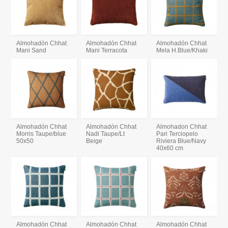
Almohadón Chhat
Almohadón Chhat
Almohadón Chhat
Mani Sand
Mani Terracota
Mela H.Blue/Khaki
Almohadón Chhat
Almohadón Chhat
Almohadon Chhat
Morris Taupe/blue
Nadi Taupe/Lt
Pari Terciopelo
50x50
Beige
Riviera Blue/Navy
40x60 cm
Almohadón Chhat
Almohadón Chhat
Almohadón Chhat