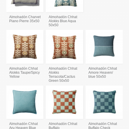
Almohadón Charvet
Almohadón Chhat
Piano Pierre 35x50
Alokks Blue Aqua
50x50
Almohadón Chhat
Almohadón Chhat
Almohadón Chhat
Alokks Taupe/Spicy
Alokks
Amore Heaven/
Yellow
Terracota/Cactus
blue 50x50
Green 50x50
Almohadón Chhat
Almohadón Chhat
Almohadón Chhat
Aru Heaven Blue
Buffalo
Buffalo Check