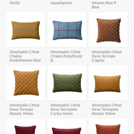
50x50
Aqua/Apricot
Heaven Blue P.
Blue
Almohadón Chhat
Almohadón Chhat
Almohadón Chhat
Chakra
Chakra Ruby/Dusty
Deva Terciope
Khaki/Heaven Blue
B.
Cognac
Almohadón Chhat
Almohadón Chhat
Almohadón Chhat
Deva Terciope
Deva Terciopelo
Deva Terciopelo
Masala Yellow
Cactus Green
Masala Yellow