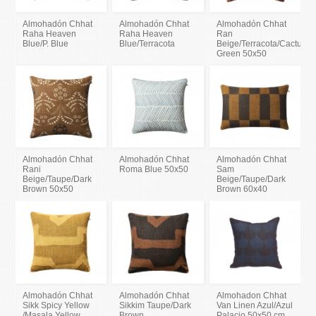
Almohadón Chhat
Almohadón Chhat
Almohadón Chhat
Raha Heaven
Raha Heaven
Ran
Blue/P. Blue
Blue/Terracota
Beige/Terracota/Cactus
Green 50x50
Almohadón Chhat
Almohadón Chhat
Almohadón Chhat
Rani
Roma Blue 50x50
Sam
Beige/Taupe/Dark
Beige/Taupe/Dark
Brown 50x50
Brown 60x40
Almohadón Chhat
Almohadón Chhat
Almohadon Chhat
Sikk Spicy Yellow
Sikkim Taupe/Dark
Van Linen Azul/Azul
/Masala Yellow
Brown
Palacio 50x50 cm