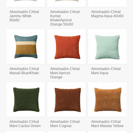
Almohadón Chhat
Almohadón Chhat
Almohadón Chhat
Jammu White
Kumar
Magma Aqua 40x60
60x60
Khaki/Apricot
Orange 50x50
Almohadón Chhat
Almohadón Chhat
Almohadón Chhat
Manali Blue/Khaki
Mani Apricot
Mani Aqua
Orange
Almohadón Chhat
Almohadón Chhat
Almohadón Chhat
Mani Cactus Green
Mani Cognac
Mani Masala Yellow