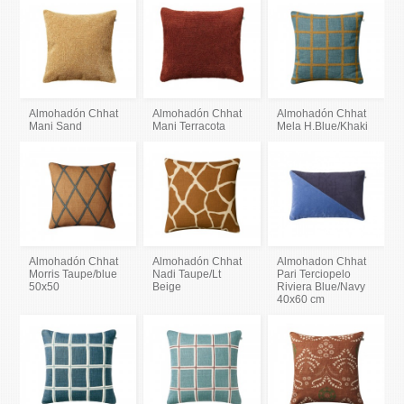
Almohadón Chhat
Almohadón Chhat
Almohadón Chhat
Mani Sand
Mani Terracota
Mela H.Blue/Khaki
Almohadón Chhat
Almohadón Chhat
Almohadon Chhat
Morris Taupe/blue
Nadi Taupe/Lt
Pari Terciopelo
50x50
Beige
Riviera Blue/Navy
40x60 cm