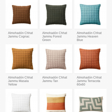
Almohadón Chhat
Almohadón Chhat
Almohadón Chhat
Jammu Cognac
Jammu Forest
Jammu Heaven
Green
Blue
Almohadón Chhat
Almohadón Chhat
Almohadón Chhat
Jammu Masala
Jammu Tan
Jammu Terracota
Yellow
60x60