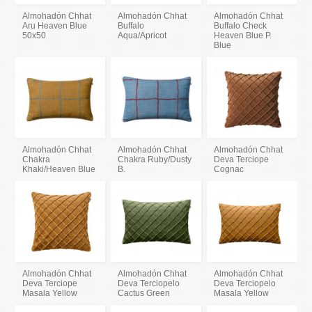
Almohadón Chhat
Almohadón Chhat
Almohadón Chhat
Aru Heaven Blue
Buffalo
Buffalo Check
50x50
Aqua/Apricot
Heaven Blue P.
Blue
Almohadón Chhat
Almohadón Chhat
Almohadón Chhat
Chakra
Chakra Ruby/Dusty
Deva Terciope
Khaki/Heaven Blue
B.
Cognac
Almohadón Chhat
Almohadón Chhat
Almohadón Chhat
Deva Terciope
Deva Terciopelo
Deva Terciopelo
Masala Yellow
Cactus Green
Masala Yellow