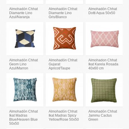
Almohadón Chhat
Almohadón Chhat
Almohadón Chhat
Diamante Lino
Diamante Lino
Dotti Aqua 50x50
Azul/Naranja
Gris/Blanco
Almohadón Chhat
Almohadón Chhat
Almohadon Chhat
Geom Lino
Gujarat
Ikat Karela Rosada
Azul/Marron
Apricot/Taupe
40x60 cm
Almohadón Chhat
Almohadón Chhat
Almohadón Chhat
Ikat Madras
Ikat Madras Spicy
Jammu Cactus
Blue/Heaven Blue
Yellow/Rose 50x50
Green
50x50