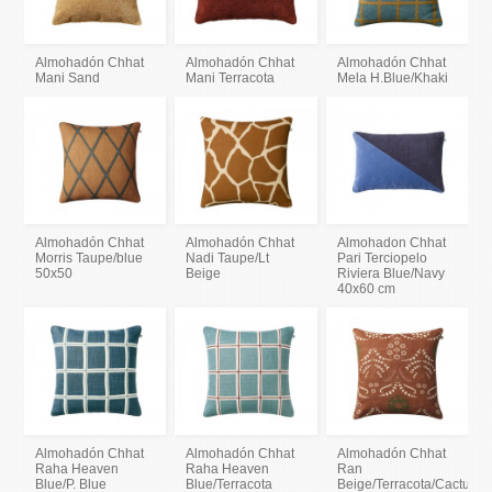
Almohadón Chhat
Almohadón Chhat
Almohadón Chhat
Mani Sand
Mani Terracota
Mela H.Blue/Khaki
Almohadón Chhat
Almohadón Chhat
Almohadon Chhat
Morris Taupe/blue
Nadi Taupe/Lt
Pari Terciopelo
50x50
Beige
Riviera Blue/Navy
40x60 cm
Almohadón Chhat
Almohadón Chhat
Almohadón Chhat
Raha Heaven
Raha Heaven
Ran
Blue/P. Blue
Blue/Terracota
Beige/Terracota/Cactus