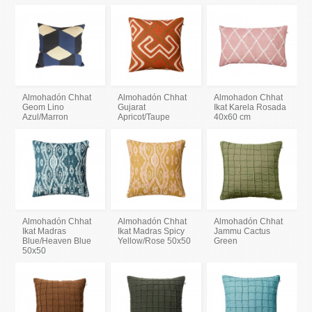
Almohadón Chhat
Almohadón Chhat
Almohadon Chhat
Geom Lino
Gujarat
Ikat Karela Rosada
Azul/Marron
Apricot/Taupe
40x60 cm
Almohadón Chhat
Almohadón Chhat
Almohadón Chhat
Ikat Madras
Ikat Madras Spicy
Jammu Cactus
Blue/Heaven Blue
Yellow/Rose 50x50
Green
50x50