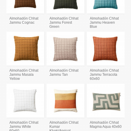
Almohadón Chhat
Almohadón Chhat
Almohadón Chhat
Jammu Cognac
Jammu Forest
Jammu Heaven
Green
Blue
Almohadón Chhat
Almohadón Chhat
Almohadón Chhat
Jammu Masala
Jammu Tan
Jammu Terracota
Yellow
60x60
Almohadón Chhat
Almohadón Chhat
Almohadón Chhat
Jammu White
Kumar
Magma Aqua 40x60
60x60
Khaki/Apricot