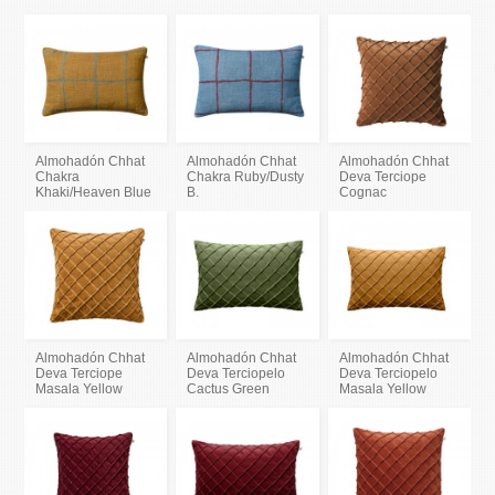
Almohadón Chhat
Almohadón Chhat
Almohadón Chhat
Chakra
Chakra Ruby/Dusty
Deva Terciope
Khaki/Heaven Blue
B.
Cognac
Almohadón Chhat
Almohadón Chhat
Almohadón Chhat
Deva Terciope
Deva Terciopelo
Deva Terciopelo
Masala Yellow
Cactus Green
Masala Yellow