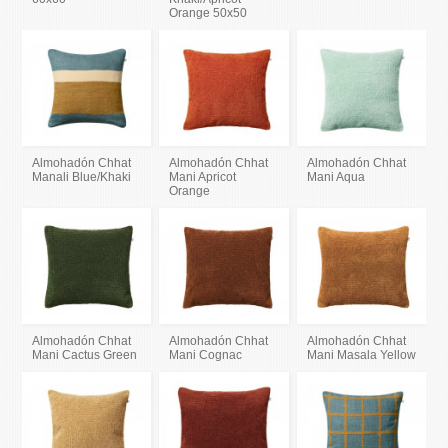
Orange 50x50
Almohadón Chhat
Almohadón Chhat
Almohadón Chhat
Manali Blue/Khaki
Mani Apricot
Mani Aqua
Orange
Almohadón Chhat
Almohadón Chhat
Almohadón Chhat
Mani Cactus Green
Mani Cognac
Mani Masala Yellow