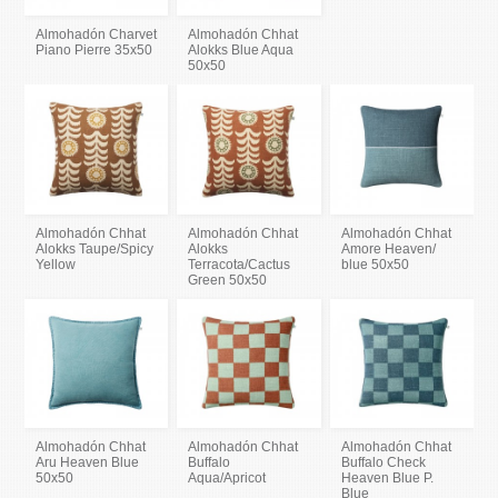
Almohadón Charvet
Almohadón Chhat
Piano Pierre 35x50
Alokks Blue Aqua
50x50
Almohadón Chhat
Almohadón Chhat
Almohadón Chhat
Alokks Taupe/Spicy
Alokks
Amore Heaven/
Yellow
Terracota/Cactus
blue 50x50
Green 50x50
Almohadón Chhat
Almohadón Chhat
Almohadón Chhat
Aru Heaven Blue
Buffalo
Buffalo Check
50x50
Aqua/Apricot
Heaven Blue P.
Blue