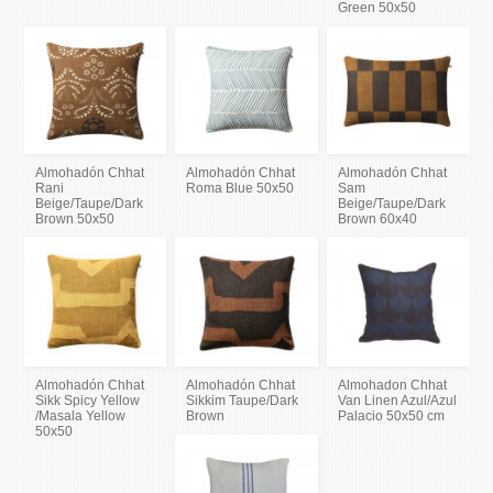
Green 50x50
Almohadón Chhat
Almohadón Chhat
Almohadón Chhat
Rani
Roma Blue 50x50
Sam
Beige/Taupe/Dark
Beige/Taupe/Dark
Brown 50x50
Brown 60x40
Almohadón Chhat
Almohadón Chhat
Almohadon Chhat
Sikk Spicy Yellow
Sikkim Taupe/Dark
Van Linen Azul/Azul
/Masala Yellow
Brown
Palacio 50x50 cm
50x50