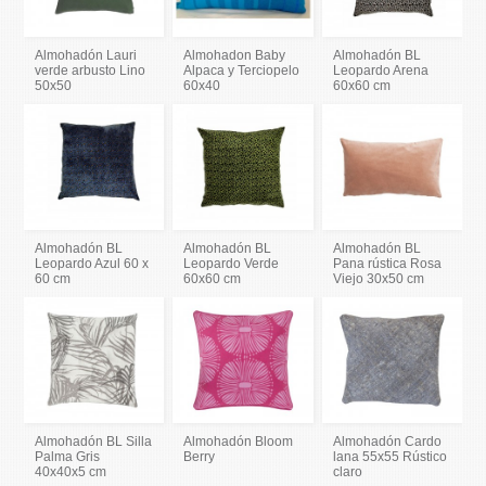
Almohadón Lauri
Almohadon Baby
Almohadón BL
verde arbusto Lino
Alpaca y Terciopelo
Leopardo Arena
50x50
60x40
60x60 cm
Almohadón BL
Almohadón BL
Almohadón BL
Leopardo Azul 60 x
Leopardo Verde
Pana rústica Rosa
60 cm
60x60 cm
Viejo 30x50 cm
Almohadón BL Silla
Almohadón Bloom
Almohadón Cardo
Palma Gris
Berry
lana 55x55 Rústico
40x40x5 cm
claro