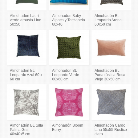
Almohadón Lauri
Almohadon Baby
Almohadón BL
verde arbusto Lino
Alpaca y Terciopelo
Leopardo Arena
50x50
60x40
60x60 cm
Almohadón BL
Almohadón BL
Almohadón BL
Leopardo Azul 60 x
Leopardo Verde
Pana rústica Rosa
60 cm
60x60 cm
Viejo 30x50 cm
Almohadón BL Silla
Almohadón Bloom
Almohadón Cardo
Palma Gris
Berry
lana 55x55 Rústico
40x40x5 cm
claro