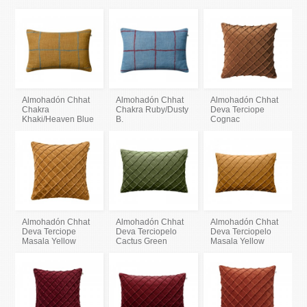
Almohadón Chhat
Almohadón Chhat
Almohadón Chhat
Chakra
Chakra Ruby/Dusty
Deva Terciope
Khaki/Heaven Blue
B.
Cognac
Almohadón Chhat
Almohadón Chhat
Almohadón Chhat
Deva Terciope
Deva Terciopelo
Deva Terciopelo
Masala Yellow
Cactus Green
Masala Yellow