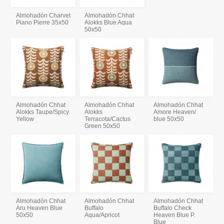
Almohadón Charvet
Almohadón Chhat
Piano Pierre 35x50
Alokks Blue Aqua
50x50
Almohadón Chhat
Almohadón Chhat
Almohadón Chhat
Alokks Taupe/Spicy
Alokks
Amore Heaven/
Yellow
Terracota/Cactus
blue 50x50
Green 50x50
Almohadón Chhat
Almohadón Chhat
Almohadón Chhat
Aru Heaven Blue
Buffalo
Buffalo Check
50x50
Aqua/Apricot
Heaven Blue P.
Blue