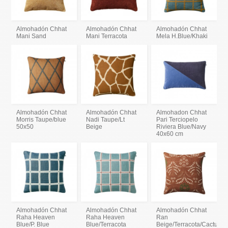
Almohadón Chhat
Almohadón Chhat
Almohadón Chhat
Mani Sand
Mani Terracota
Mela H.Blue/Khaki
Almohadón Chhat
Almohadón Chhat
Almohadon Chhat
Morris Taupe/blue
Nadi Taupe/Lt
Pari Terciopelo
50x50
Beige
Riviera Blue/Navy
40x60 cm
Almohadón Chhat
Almohadón Chhat
Almohadón Chhat
Raha Heaven
Raha Heaven
Ran
Blue/P. Blue
Blue/Terracota
Beige/Terracota/Cactus