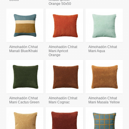
Orange 50x50
Almohadón Chhat
Almohadón Chhat
Almohadón Chhat
Manali Blue/Khaki
Mani Apricot
Mani Aqua
Orange
Almohadón Chhat
Almohadón Chhat
Almohadón Chhat
Mani Cactus Green
Mani Cognac
Mani Masala Yellow