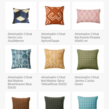
Almohadón Chhat
Almohadón Chhat
Almohadon Chhat
Geom Lino
Gujarat
Ikat Karela Rosada
Azul/Marron
Apricot/Taupe
40x60 cm
Almohadón Chhat
Almohadón Chhat
Almohadón Chhat
Ikat Madras
Ikat Madras Spicy
Jammu Cactus
Blue/Heaven Blue
Yellow/Rose 50x50
Green
50x50