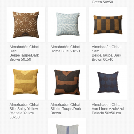
Green 50x50
Almohadón Chhat
Almohadón Chhat
Almohadón Chhat
Rani
Roma Blue 50x50
Sam
Beige/Taupe/Dark
Beige/Taupe/Dark
Brown 50x50
Brown 60x40
Almohadón Chhat
Almohadón Chhat
Almohadon Chhat
Sikk Spicy Yellow
Sikkim Taupe/Dark
Van Linen Azul/Azul
/Masala Yellow
Brown
Palacio 50x50 cm
50x50