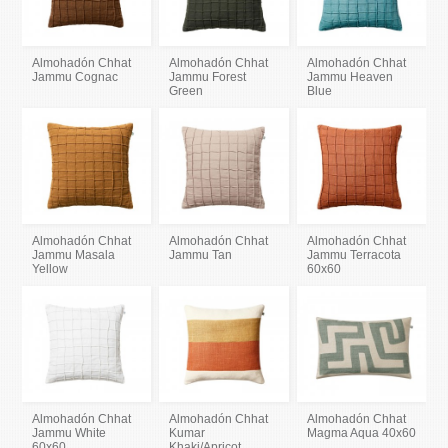
Almohadón Chhat
Almohadón Chhat
Almohadón Chhat
Jammu Cognac
Jammu Forest
Jammu Heaven
Green
Blue
Almohadón Chhat
Almohadón Chhat
Almohadón Chhat
Jammu Masala
Jammu Tan
Jammu Terracota
Yellow
60x60
Almohadón Chhat
Almohadón Chhat
Almohadón Chhat
Jammu White
Kumar
Magma Aqua 40x60
60x60
Khaki/Apricot