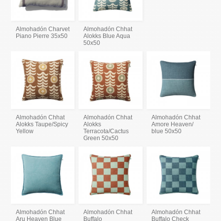
Almohadón Charvet
Almohadón Chhat
Piano Pierre 35x50
Alokks Blue Aqua
50x50
Almohadón Chhat
Almohadón Chhat
Almohadón Chhat
Alokks Taupe/Spicy
Alokks
Amore Heaven/
Yellow
Terracota/Cactus
blue 50x50
Green 50x50
Almohadón Chhat
Almohadón Chhat
Almohadón Chhat
Aru Heaven Blue
Buffalo
Buffalo Check