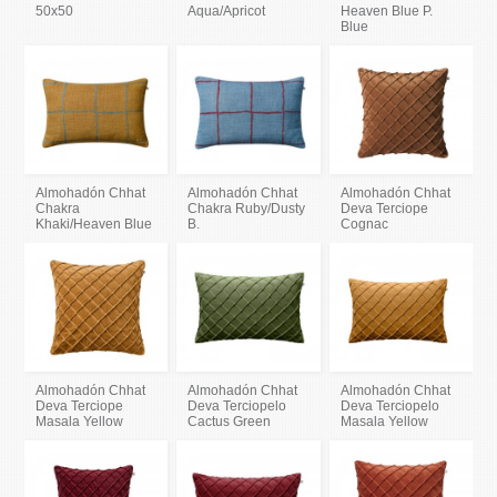
50x50
Aqua/Apricot
Heaven Blue P.
Blue
Almohadón Chhat
Almohadón Chhat
Almohadón Chhat
Chakra
Chakra Ruby/Dusty
Deva Terciope
Khaki/Heaven Blue
B.
Cognac
Almohadón Chhat
Almohadón Chhat
Almohadón Chhat
Deva Terciope
Deva Terciopelo
Deva Terciopelo
Masala Yellow
Cactus Green
Masala Yellow