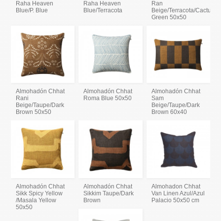
Raha Heaven
Raha Heaven
Ran
Blue/P. Blue
Blue/Terracota
Beige/Terracota/Cactus
Green 50x50
Almohadón Chhat
Almohadón Chhat
Almohadón Chhat
Rani
Roma Blue 50x50
Sam
Beige/Taupe/Dark
Beige/Taupe/Dark
Brown 50x50
Brown 60x40
Almohadón Chhat
Almohadón Chhat
Almohadon Chhat
Sikk Spicy Yellow
Sikkim Taupe/Dark
Van Linen Azul/Azul
/Masala Yellow
Brown
Palacio 50x50 cm
50x50