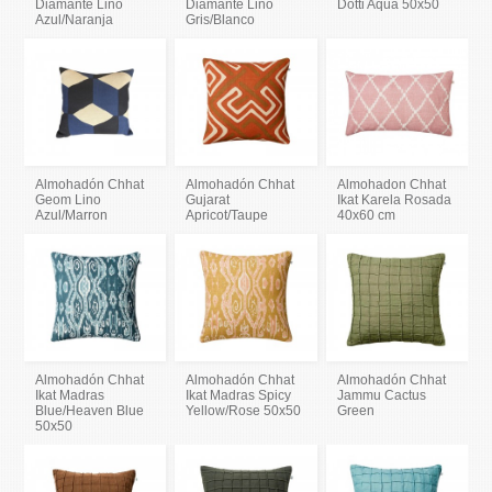
Diamante Lino
Diamante Lino
Dotti Aqua 50x50
Azul/Naranja
Gris/Blanco
Almohadón Chhat
Almohadón Chhat
Almohadon Chhat
Geom Lino
Gujarat
Ikat Karela Rosada
Azul/Marron
Apricot/Taupe
40x60 cm
Almohadón Chhat
Almohadón Chhat
Almohadón Chhat
Ikat Madras
Ikat Madras Spicy
Jammu Cactus
Blue/Heaven Blue
Yellow/Rose 50x50
Green
50x50