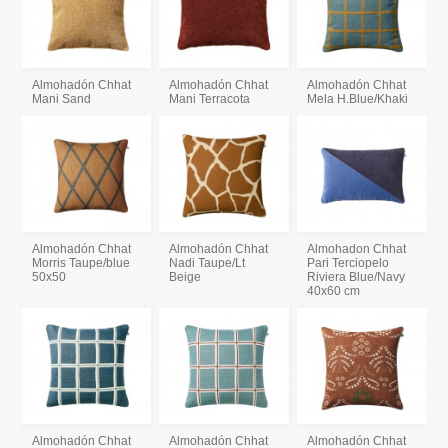
Almohadón Chhat
Almohadón Chhat
Almohadón Chhat
Mani Sand
Mani Terracota
Mela H.Blue/Khaki
Almohadón Chhat
Almohadón Chhat
Almohadon Chhat
Morris Taupe/blue
Nadi Taupe/Lt
Pari Terciopelo
50x50
Beige
Riviera Blue/Navy
40x60 cm
Almohadón Chhat
Almohadón Chhat
Almohadón Chhat