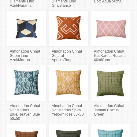
Diamante Lino
Diamante Lino
Dotti Aqua 50x50
Azul/Naranja
Gris/Blanco
Almohadón Chhat
Almohadón Chhat
Almohadon Chhat
Geom Lino
Gujarat
Ikat Karela Rosada
Azul/Marron
Apricot/Taupe
40x60 cm
Almohadón Chhat
Almohadón Chhat
Almohadón Chhat
Ikat Madras
Ikat Madras Spicy
Jammu Cactus
Blue/Heaven Blue
Yellow/Rose 50x50
Green
50x50