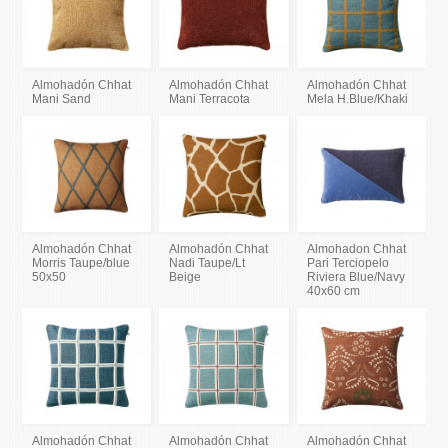
Almohadón Chhat
Almohadón Chhat
Almohadón Chhat
Mani Sand
Mani Terracota
Mela H.Blue/Khaki
Almohadón Chhat
Almohadón Chhat
Almohadon Chhat
Morris Taupe/blue
Nadi Taupe/Lt
Pari Terciopelo
50x50
Beige
Riviera Blue/Navy
40x60 cm
Almohadón Chhat
Almohadón Chhat
Almohadón Chhat