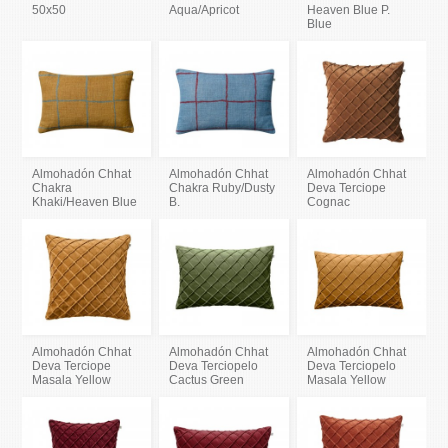
50x50
Aqua/Apricot
Heaven Blue P.
Blue
Almohadón Chhat
Almohadón Chhat
Almohadón Chhat
Chakra
Chakra Ruby/Dusty
Deva Terciope
Khaki/Heaven Blue
B.
Cognac
Almohadón Chhat
Almohadón Chhat
Almohadón Chhat
Deva Terciope
Deva Terciopelo
Deva Terciopelo
Masala Yellow
Cactus Green
Masala Yellow