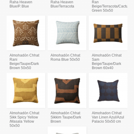
Raha Heaven
Raha Heaven
Ran
Blue/P. Blue
Blue/Terracota
Beige/Terracota/Cactus
Green 50x50
Almohadón Chhat
Almohadón Chhat
Almohadón Chhat
Rani
Roma Blue 50x50
Sam
Beige/Taupe/Dark
Beige/Taupe/Dark
Brown 50x50
Brown 60x40
Almohadón Chhat
Almohadón Chhat
Almohadon Chhat
Sikk Spicy Yellow
Sikkim Taupe/Dark
Van Linen Azul/Azul
/Masala Yellow
Brown
Palacio 50x50 cm
50x50