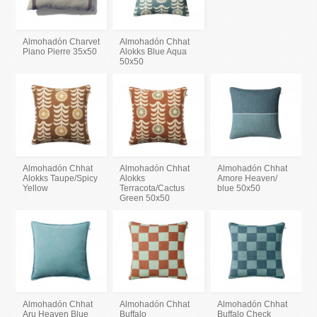
Almohadón Charvet
Almohadón Chhat
Piano Pierre 35x50
Alokks Blue Aqua
50x50
Almohadón Chhat
Almohadón Chhat
Almohadón Chhat
Alokks Taupe/Spicy
Alokks
Amore Heaven/
Yellow
Terracota/Cactus
blue 50x50
Green 50x50
Almohadón Chhat
Almohadón Chhat
Almohadón Chhat
Aru Heaven Blue
Buffalo
Buffalo Check