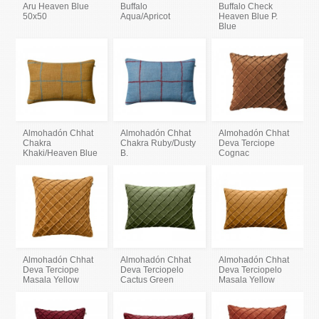
Aru Heaven Blue
Buffalo
Buffalo Check
50x50
Aqua/Apricot
Heaven Blue P.
Blue
Almohadón Chhat
Almohadón Chhat
Almohadón Chhat
Chakra
Chakra Ruby/Dusty
Deva Terciope
Khaki/Heaven Blue
B.
Cognac
Almohadón Chhat
Almohadón Chhat
Almohadón Chhat
Deva Terciope
Deva Terciopelo
Deva Terciopelo
Masala Yellow
Cactus Green
Masala Yellow