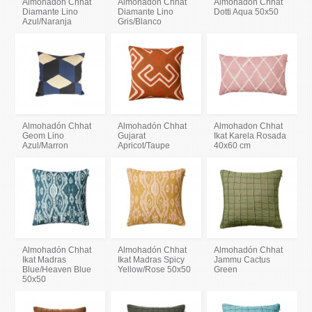
Almohadón Chhat
Almohadón Chhat
Almohadón Chhat
Diamante Lino
Diamante Lino
Dotti Aqua 50x50
Azul/Naranja
Gris/Blanco
Almohadón Chhat
Almohadón Chhat
Almohadon Chhat
Geom Lino
Gujarat
Ikat Karela Rosada
Azul/Marron
Apricot/Taupe
40x60 cm
Almohadón Chhat
Almohadón Chhat
Almohadón Chhat
Ikat Madras
Ikat Madras Spicy
Jammu Cactus
Blue/Heaven Blue
Yellow/Rose 50x50
Green
50x50