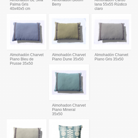
Almohadón BL Silla
Almohadón Bloom
Almohadón Cardo
Palma Gris
Berry
lana 55x55 Rústico
40x40x5 cm
claro
Almohadón Charvet
Almohadón Charvet
Almohadón Charvet
Piano Bleu de
Piano Dune 35x50
Piano Gris 35x50
Prusse 35x50
Almohadon Charvet
Piano Mineral
35x50