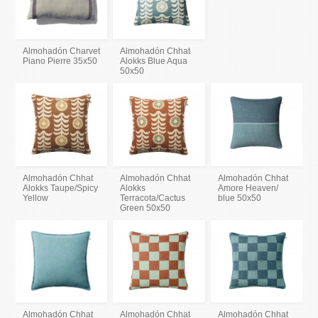
Almohadón Charvet
Almohadón Chhat
Piano Pierre 35x50
Alokks Blue Aqua
50x50
Almohadón Chhat
Almohadón Chhat
Almohadón Chhat
Alokks Taupe/Spicy
Alokks
Amore Heaven/
Yellow
Terracota/Cactus
blue 50x50
Green 50x50
Almohadón Chhat
Almohadón Chhat
Almohadón Chhat