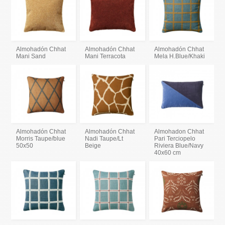
Almohadón Chhat
Almohadón Chhat
Almohadón Chhat
Mani Sand
Mani Terracota
Mela H.Blue/Khaki
Almohadón Chhat
Almohadón Chhat
Almohadon Chhat
Morris Taupe/blue
Nadi Taupe/Lt
Pari Terciopelo
50x50
Beige
Riviera Blue/Navy
40x60 cm