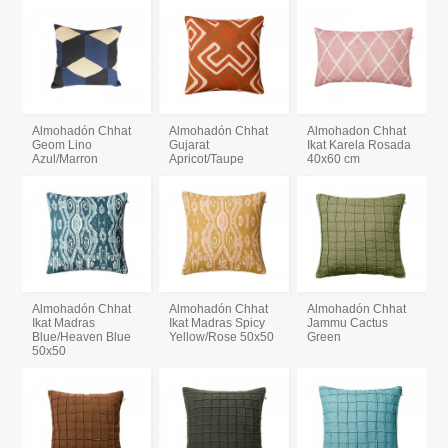
Almohadón Chhat
Almohadón Chhat
Almohadon Chhat
Geom Lino
Gujarat
Ikat Karela Rosada
Azul/Marron
Apricot/Taupe
40x60 cm
Almohadón Chhat
Almohadón Chhat
Almohadón Chhat
Ikat Madras
Ikat Madras Spicy
Jammu Cactus
Blue/Heaven Blue
Yellow/Rose 50x50
Green
50x50