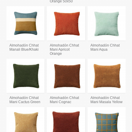
Orange 50x50
Almohadón Chhat
Almohadón Chhat
Almohadón Chhat
Manali Blue/Khaki
Mani Apricot
Mani Aqua
Orange
Almohadón Chhat
Almohadón Chhat
Almohadón Chhat
Mani Cactus Green
Mani Cognac
Mani Masala Yellow