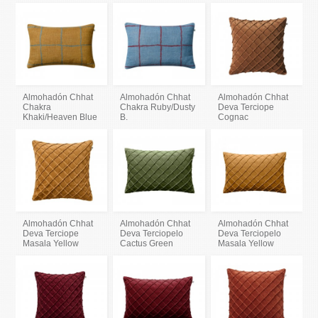
Almohadón Chhat
Almohadón Chhat
Almohadón Chhat
Chakra
Chakra Ruby/Dusty
Deva Terciope
Khaki/Heaven Blue
B.
Cognac
Almohadón Chhat
Almohadón Chhat
Almohadón Chhat
Deva Terciope
Deva Terciopelo
Deva Terciopelo
Masala Yellow
Cactus Green
Masala Yellow