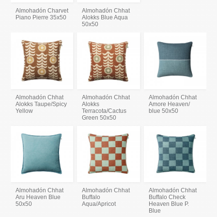
Almohadón Charvet
Almohadón Chhat
Piano Pierre 35x50
Alokks Blue Aqua
50x50
Almohadón Chhat
Almohadón Chhat
Almohadón Chhat
Alokks Taupe/Spicy
Alokks
Amore Heaven/
Yellow
Terracota/Cactus
blue 50x50
Green 50x50
Almohadón Chhat
Almohadón Chhat
Almohadón Chhat
Aru Heaven Blue
Buffalo
Buffalo Check
50x50
Aqua/Apricot
Heaven Blue P.
Blue