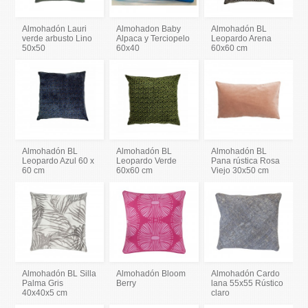
Almohadón Lauri
Almohadon Baby
Almohadón BL
verde arbusto Lino
Alpaca y Terciopelo
Leopardo Arena
50x50
60x40
60x60 cm
Almohadón BL
Almohadón BL
Almohadón BL
Leopardo Azul 60 x
Leopardo Verde
Pana rústica Rosa
60 cm
60x60 cm
Viejo 30x50 cm
Almohadón BL Silla
Almohadón Bloom
Almohadón Cardo
Palma Gris
Berry
lana 55x55 Rústico
40x40x5 cm
claro