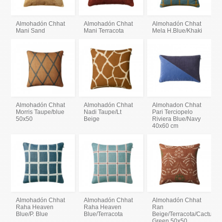
Almohadón Chhat
Almohadón Chhat
Almohadón Chhat
Mani Sand
Mani Terracota
Mela H.Blue/Khaki
Almohadón Chhat
Almohadón Chhat
Almohadon Chhat
Morris Taupe/blue
Nadi Taupe/Lt
Pari Terciopelo
50x50
Beige
Riviera Blue/Navy
40x60 cm
Almohadón Chhat
Almohadón Chhat
Almohadón Chhat
Raha Heaven
Raha Heaven
Ran
Blue/P. Blue
Blue/Terracota
Beige/Terracota/Cactus
Green 50x50