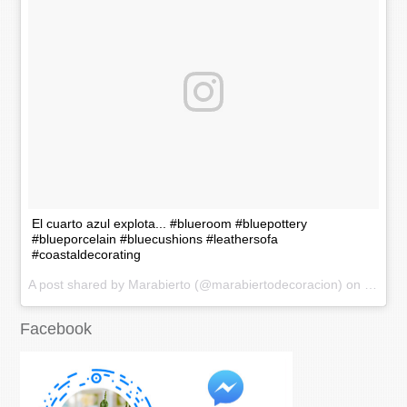
El cuarto azul explota... #blueroom #bluepottery
#blueporcelain #bluecushions #leathersofa
#coastaldecorating
A post shared by Marabierto (@marabiertodecoracion) on
Nov 20
Facebook