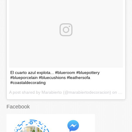
El cuarto azul explota... #blueroom #bluepottery
#blueporcelain #bluecushions #leathersofa
#coastaldecorating
A post shared by Marabierto (@marabiertodecoracion) on
Nov 20
Facebook