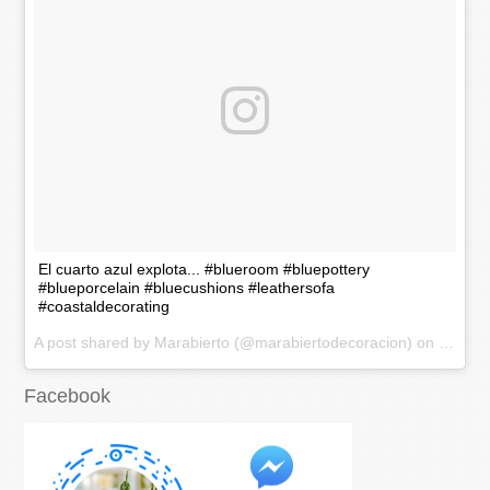
El cuarto azul explota... #blueroom #bluepottery
#blueporcelain #bluecushions #leathersofa
#coastaldecorating
A post shared by Marabierto (@marabiertodecoracion) on
Nov 20
Facebook