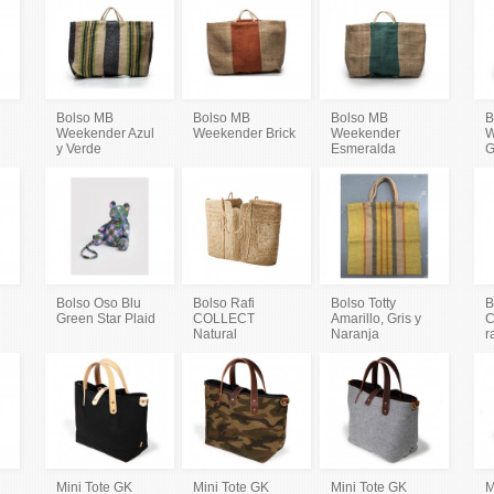
Bolso MB
Bolso MB
Bolso MB
B
l
Weekender Azul
Weekender Brick
Weekender
W
y Verde
Esmeralda
G
Bolso Oso Blu
Bolso Rafi
Bolso Totty
B
Green Star Plaid
COLLECT
Amarillo, Gris y
C
Natural
Naranja
r
Mini Tote GK
Mini Tote GK
Mini Tote GK
M