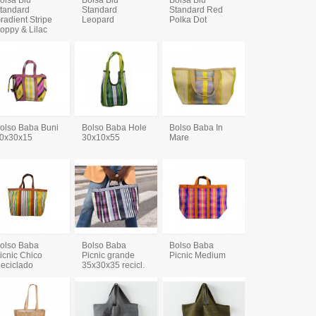
tandard
Standard
Standard Red
radient Stripe
Leopard
Polka Dot
oppy & Lilac
olso Baba Buni
Bolso Baba Hole
Bolso Baba In
0x30x15
30x10x55
Mare
olso Baba
Bolso Baba
Bolso Baba
icnic Chico
Picnic grande
Picnic Medium
eciclado
35x30x35 recicl.