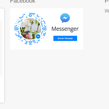
Facebook
P
Vi
abierto (@marabiertodecoracion) on
Nov 20, 2017 at 9:04am PST