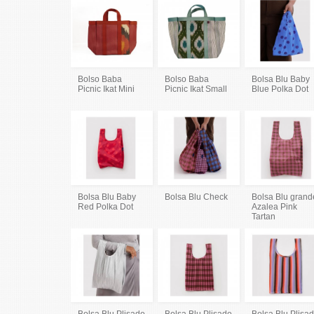
Bolso Baba
Bolso Baba
Bolsa Blu Baby
Picnic Ikat Mini
Picnic Ikat Small
Blue Polka Dot
Bolsa Blu Baby
Bolsa Blu Check
Bolsa Blu grand
Red Polka Dot
Azalea Pink
Tartan
Bolsa Blu Plisado
Bolsa Blu Plisado
Bolsa Blu Plisa