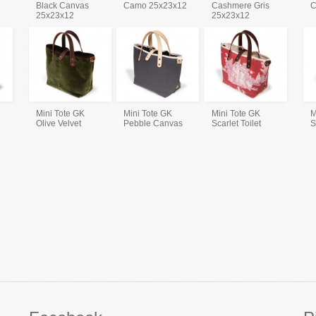
Black Canvas
Camo 25x23x12
Cashmere Gris
C
25x23x12
25x23x12
Mini Tote GK
Mini Tote GK
Mini Tote GK
M
Olive Velvet
Pebble Canvas
Scarlet Toilet
S