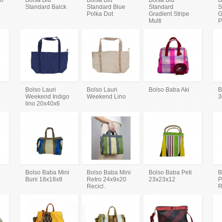
Standard Balck
Standard Blue
Standard
S
Polka Dot
Gradient Stripe
G
Multi
P
Bolso Lauri
Bolso Lauri
Bolso Baba Aki
B
Weekend Indigo
Weekend Lino
3
lino 20x40x6
Bolso Baba Mini
Bolso Baba Mini
Bolso Baba Peti
B
Buni 18x18x8
Retro 24x9x20
23x23x12
P
Recicl.
R