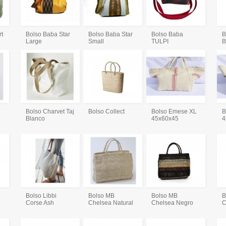
rt
Bolso Baba Star
Bolso Baba Star
Bolso Baba
B
Large
Small
TULPI
B
Bolso Charvet Taj
Bolso Collect
Bolso Emese XL
B
Blanco
45x60x45
4
Bolso Libbi
Bolso MB
Bolso MB
B
Corse Ash
Chelsea Natural
Chelsea Negro
C