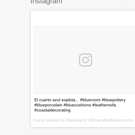
Instagram
El cuarto azul explota... #blueroom #bluepottery
#blueporcelain #bluecushions #leathersofa
#coastaldecorating
A post shared by Mar