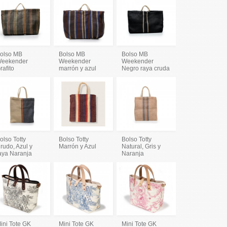
olso MB
Bolso MB
Bolso MB
eekender
Weekender
Weekender
rafito
marrón y azul
Negro raya cruda
olso Totty
Bolso Totty
Bolso Totty
rudo, Azul y
Marrón y Azul
Natural, Gris y
aya Naranja
Naranja
ini Tote GK
Mini Tote GK
Mini Tote GK