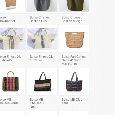
olso
Bolso Charvet
Bolso Charvet
rownpaper
Bastion Gris
Bastion Musgo
olso Emese XL
Bolso Emese XL
Bolso Fari Collect
5x60x45
45x60x45
Natural/Crudo
50xH42cm
olso MB
Bolso MB
Bolso MB Club
helsea Verde
Chelsea XL
Azul
Negro