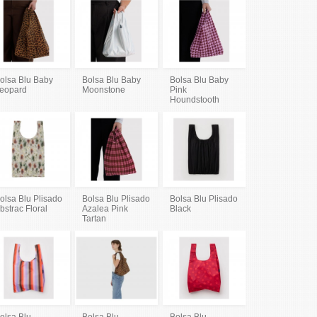
olsa Blu Baby
Bolsa Blu Baby
Bolsa Blu Baby
eopard
Moonstone
Pink
Houndstooth
olsa Blu Plisado
Bolsa Blu Plisado
Bolsa Blu Plisado
bstrac Floral
Azalea Pink
Black
Tartan
olsa Blu
Bolsa Blu
Bolsa Blu