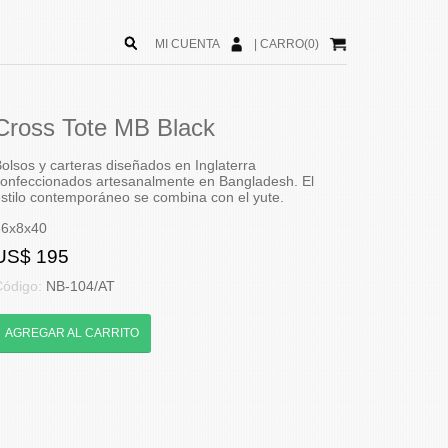
MI CUENTA
|
CARRO(0)
Cross Tote MB Black
olsos y carteras diseñados en Inglaterra
onfeccionados artesanalmente en Bangladesh. El
stilo contemporáneo se combina con el yute.
36x8x40
US$ 195
Código:
NB-104/AT
AGREGAR AL CARRITO