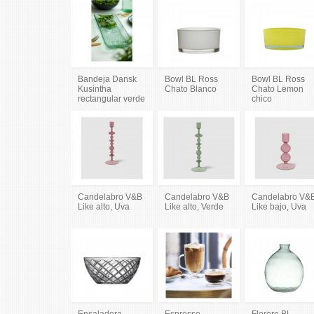
Bandeja Dansk
Bowl BL Ross
Bowl BL Ross
Kusintha
Chato Blanco
Chato Lemon
rectangular verde
chico
Candelabro V&B
Candelabro V&B
Candelabro V&
Like alto, Uva
Like alto, Verde
Like bajo, Uva
Ensaladera
Espresso
Florero BL