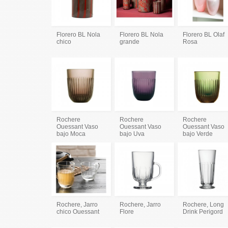
Florero BL Nola
Florero BL Nola
Florero BL Olaf
chico
grande
Rosa
Rochere
Rochere
Rochere
Ouessant Vaso
Ouessant Vaso
Ouessant Vaso
bajo Moca
bajo Uva
bajo Verde
Rochere, Jarro
Rochere, Jarro
Rochere, Long
chico Ouessant
Flore
Drink Perigord