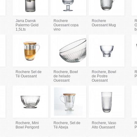
Jarra Dansk
Rochere
Rochere
R
Palermo Gold
Ouessant copa
Ouessant Mug
O
1,5Lts
vino
b
Rochere Set de
Rochere, Bowl
Rochere, Bowl
R
Té Ouessant
de helado
de Postre
P
Ouessant
Ouessant
Rochere, Mini
Rochere, Set de
Rochere, Vaso
R
Bowl Perigord
Té Abeja
Alto Ouessant
P