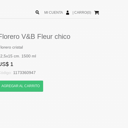
MI CUENTA
|
CARRO(0)
Florero V&B Fleur chico
lorero cristal
12,5x15 cm. 1500 ml
US$ 1
Código:
1173360947
AGREGAR AL CARRITO