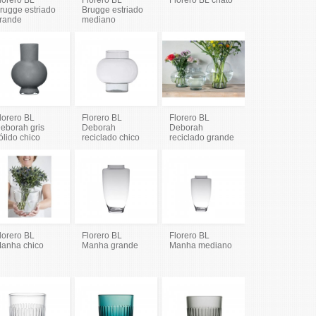
rugge estriado
Brugge estriado
rande
mediano
lorero BL
Florero BL
Florero BL
eborah gris
Deborah
Deborah
ólido chico
reciclado chico
reciclado grande
lorero BL
Florero BL
Florero BL
anha chico
Manha grande
Manha mediano