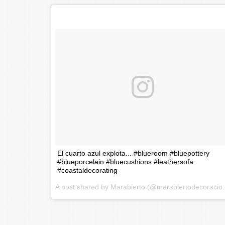
El cuarto azul explota... #blueroom #bluepottery
#blueporcelain #bluecushions #leathersofa
#coastaldecorating
A post shared by Mar