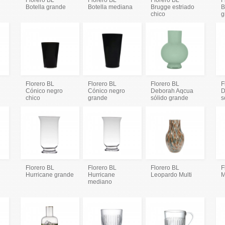
Botella grande
Botella mediana
Brugge estriado
B
chico
g
Florero BL
Florero BL
Florero BL
F
Cónico negro
Cónico negro
Deborah Aqcua
D
chico
grande
sólido grande
s
Florero BL
Florero BL
Florero BL
F
Hurricane grande
Hurricane
Leopardo Multi
M
mediano