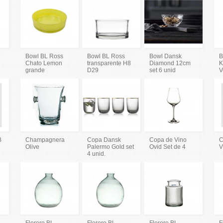
Bowl BL Ross
Bowl BL Ross
Bowl Dansk
B
Chato Lemon
transparente H8
Diamond 12cm
K
grande
D29
set 6 unid
V
B
Champagnera
Copa Dansk
Copa de Vino
C
Olive
Palermo Gold set
Ovid Set de 4
V
4 unid.
Florero BL
Florero BL
Florero BL
F