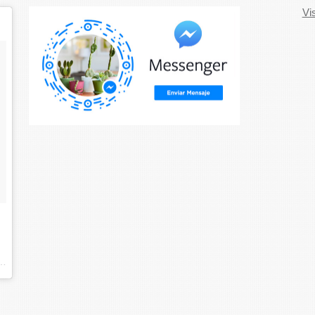
Vi
abierto (@marabiertodecoracion) on
Nov 20, 2017 at 9:04am PST