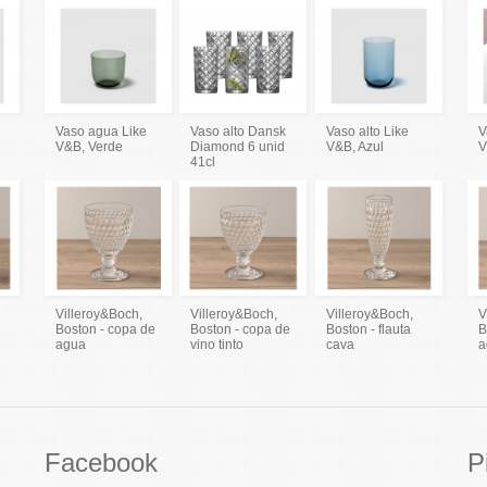
Vaso agua Like
Vaso alto Dansk
Vaso alto Like
V
V&B, Verde
Diamond 6 unid
V&B, Azul
V
41cl
Villeroy&Boch,
Villeroy&Boch,
Villeroy&Boch,
V
Boston - copa de
Boston - copa de
Boston - flauta
B
agua
vino tinto
cava
a
Facebook
P