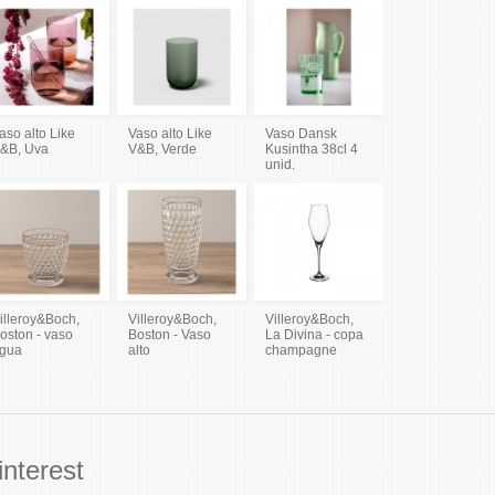
aso alto Like
Vaso alto Like
Vaso Dansk
&B, Uva
V&B, Verde
Kusintha 38cl 4
unid.
illeroy&Boch,
Villeroy&Boch,
Villeroy&Boch,
oston - vaso
Boston - Vaso
La Divina - copa
gua
alto
champagne
interest