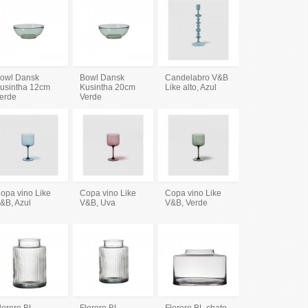
owl Dansk
Bowl Dansk
Candelabro V&B
usintha 12cm
Kusintha 20cm
Like alto, Azul
erde
Verde
opa vino Like
Copa vino Like
Copa vino Like
&B, Azul
V&B, Uva
V&B, Verde
lorero BL
Florero BL
Florero BL chato