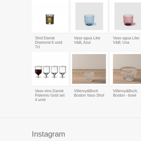
Shot Dansk
Vaso agua Like
Vaso agua Like
Diamond 6 unid
V&B, Azul
V&B, Uva
7cl
Vaso vino Dansk
Villeroy&Boch
Villeroy&Boch,
Palermo Gold set
Boston Vaso Shot
Boston - bowl
4 unid
Instagram