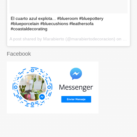
El cuarto azul explota... #blueroom #bluepottery
#blueporcelain #bluecushions #leathersofa
#coastaldecorating
A post shared by Marabierto (@marabiertodecoracion) on
Nov 20
Facebook