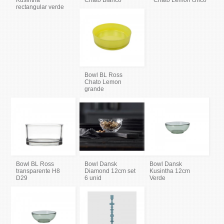
Kusintha
Chato Blanco
Chato Lemon chico
rectangular verde
Bowl BL Ross
Chato Lemon
grande
Bowl BL Ross
Bowl Dansk
Bowl Dansk
transparente H8
Diamond 12cm set
Kusintha 12cm
D29
6 unid
Verde