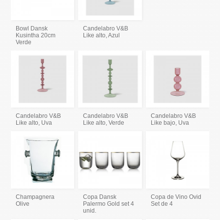
Bowl Dansk
Candelabro V&B
Kusintha 20cm
Like alto, Azul
Verde
Candelabro V&B
Candelabro V&B
Candelabro V&B
Like alto, Uva
Like alto, Verde
Like bajo, Uva
Champagnera
Copa Dansk
Copa de Vino Ovid
Olive
Palermo Gold set 4
Set de 4
unid.