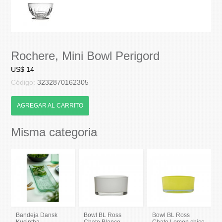
Rochere, Mini Bowl Perigord
US$ 14
Código:
3232870162305
AGREGAR AL CARRITO
Misma categoria
Bandeja Dansk
Bowl BL Ross
Bowl BL Ross