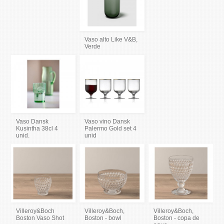
Vaso alto Like V&B,
Verde
Vaso Dansk
Vaso vino Dansk
Kusintha 38cl 4
Palermo Gold set 4
unid.
unid
Villeroy&Boch
Villeroy&Boch,
Villeroy&Boch,
Boston Vaso Shot
Boston - bowl
Boston - copa de