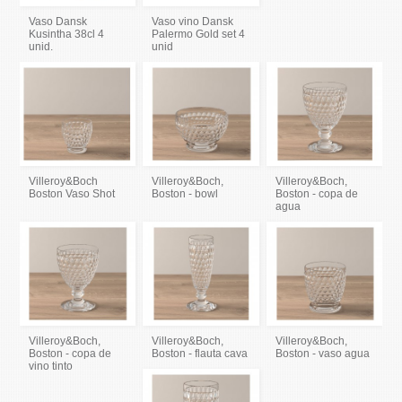
Vaso Dansk
Vaso vino Dansk
Kusintha 38cl 4
Palermo Gold set 4
unid.
unid
Villeroy&Boch
Villeroy&Boch,
Villeroy&Boch,
Boston Vaso Shot
Boston - bowl
Boston - copa de
agua
Villeroy&Boch,
Villeroy&Boch,
Villeroy&Boch,
Boston - copa de
Boston - flauta cava
Boston - vaso agua
vino tinto