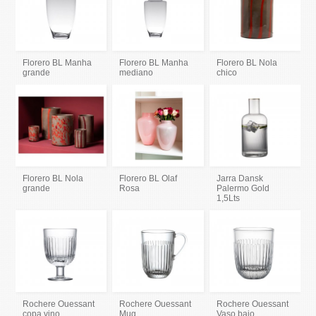
Florero BL Manha
Florero BL Manha
Florero BL Nola
grande
mediano
chico
Florero BL Nola
Florero BL Olaf
Jarra Dansk
grande
Rosa
Palermo Gold
1,5Lts
Rochere Ouessant
Rochere Ouessant
Rochere Ouessant
copa vino
Mug
Vaso bajo