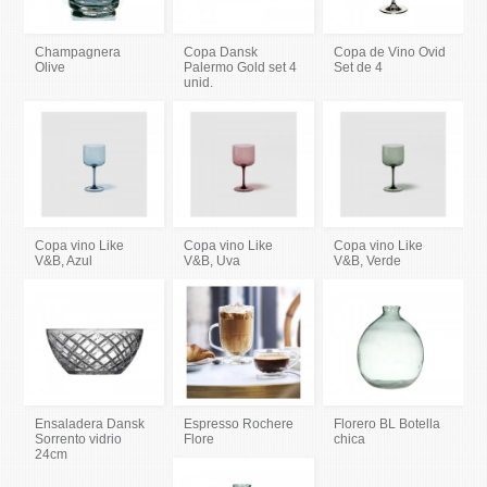
Champagnera
Copa Dansk
Copa de Vino Ovid
Olive
Palermo Gold set 4
Set de 4
unid.
Copa vino Like
Copa vino Like
Copa vino Like
V&B, Azul
V&B, Uva
V&B, Verde
Ensaladera Dansk
Espresso Rochere
Florero BL Botella
Sorrento vidrio
Flore
chica
24cm