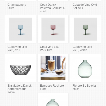
Champagnera
Copa Dansk
Copa de Vino Ovid
Olive
Palermo Gold set 4
Set de 4
unid.
Copa vino Like
Copa vino Like
Copa vino Like
V&B, Azul
V&B, Uva
V&B, Verde
Ensaladera Dansk
Espresso Rochere
Florero BL Botella
Sorrento vidrio
Flore
chica
24cm