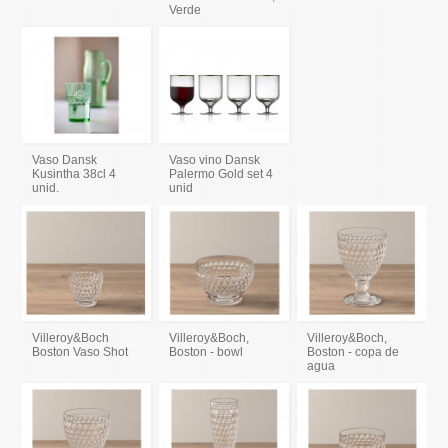
Verde
Vaso Dansk
Vaso vino Dansk
Kusintha 38cl 4
Palermo Gold set 4
unid.
unid
Villeroy&Boch
Villeroy&Boch,
Villeroy&Boch,
Boston Vaso Shot
Boston - bowl
Boston - copa de
agua