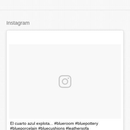
Instagram
El cuarto azul explota... #blueroom #bluepottery
#blueporcelain #bluecushions #leathersofa