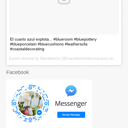
El cuarto azul explota... #blueroom #bluepottery
#blueporcelain #bluecushions #leathersofa
#coastaldecorating
A post shared by Marabierto (@marabiertodecoracion) on
Nov 20
Facebook