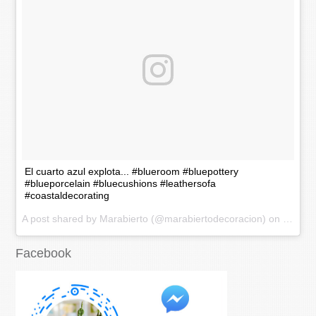
El cuarto azul explota... #blueroom #bluepottery
#blueporcelain #bluecushions #leathersofa
#coastaldecorating
A post shared by Marabierto (@marabiertodecoracion) on
Nov 20
Facebook