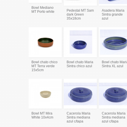
Bowl Mediano
Pedestal MT Sam
Asadera Maria
MT Porto white
dark Green
Sintra grande
35x18cm
azul
Bowl chato chico
Bowl chato Maria
Bowl chato Mari
MT Terra verde
Sintra chico azul
Sintra XL azul
15x5cm
Bowl MT Mira
Cacerola Maria
Cacerola Maria
White 10x4cm
Sintra mediana
Sintra mediana
azul c/tapa
azul c/tapa