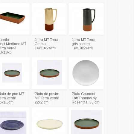
uente
Jarra MT Terra
Jarra MT Terra
ect.Mediano MT
Crema
gris oscuro
erra Verde
14x10x24cm
14x10x24cm
8x18x6
lato de pan MT
Plato de postre
Plato Gourmet
erra verde
MT Terra verde
Loft Thomas by
6x1,5cm
22x2 cm
Rosenthal 33 cm