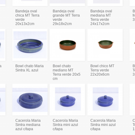
Bandeja oval
Bandeja oval
Bandeja oval
B
chica MT Terra
grande MT Terra
mediana MT
M
verde
verde
Terra verde
3
20x13x2cm
29x18x2cm
24x17x2cm
a
Bowl chato Maria
Bowl chato
Bowl chico MT
B
Sintra XL azul
mediano MT
Terra verde
T
Terra verde 20x5
22x20x6cm
3
cm
Cacerola Maria
Cacerola Maria
Cacerola Maria
C
Sintra mediana
Sintra mini azul
Sintra mini azul
T
azul c/tapa
c/tapa
c/tapa
1