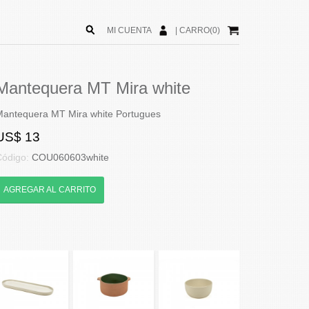
MI CUENTA
|
CARRO(0)
Mantequera MT Mira white
Mantequera MT Mira white Portugues
US$ 13
Código:
COU060603white
AGREGAR AL CARRITO