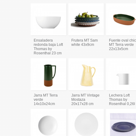
Ensaladera
Frutera MT Sam
Fuente oval chi
redonda baja Loft
white 43x9cm
MT Terra verde
Thomas by
22x13x5cm
Rosenthal 23 cm
Jarra MT Terra
Jarra MT Vintage
Lechera Loft
verde
Mostaza
Thomas by
14x10x24cm
20x17x28 cm
Rosenthal 0,26l