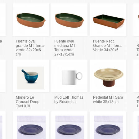
ca
Fuente oval
Fuente oval
Fuente Rect.
F
grande MT Terra
mediana MT
Grande MT Terra
R
verde 32x20x6
Terra verde
Verde 34x20x6
T
cm
27x17x5cm
2
Mortero Le
Mug Loft Thomas
Pedestal MT Sam
P
Creuset Deep
by Rosenthal
white 35x18cm
T
Tael 0.3L
1