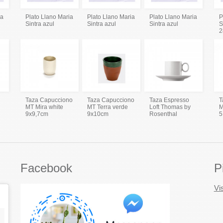
ia
Plato Llano Maria
Plato Llano Maria
Plato Llano Maria
P
Sintra azul
Sintra azul
Sintra azul
S
2
Taza Capucciono
Taza Capucciono
Taza Espresso
T
MT Mira white
MT Terra verde
Loft Thomas by
M
9x9,7cm
9x10cm
Rosenthal
5
Facebook
P
Vi