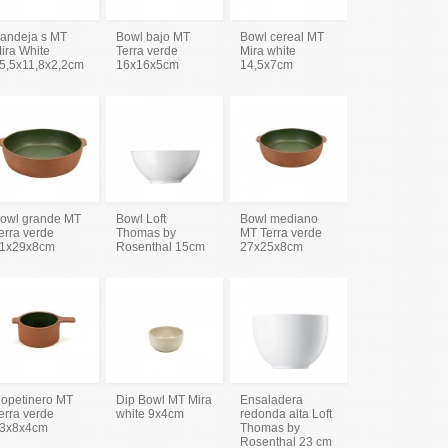
andeja s MT
Bowl bajo MT
Bowl cereal MT
ira White
Terra verde
Mira white
5,5x11,8x2,2cm
16x16x5cm
14,5x7cm
owl grande MT
Bowl Loft
Bowl mediano
erra verde
Thomas by
MT Terra verde
1x29x8cm
Rosenthal 15cm
27x25x8cm
opetinero MT
Dip Bowl MT Mira
Ensaladera
erra verde
white 9x4cm
redonda alta Loft
3x8x4cm
Thomas by
Rosenthal 23 cm