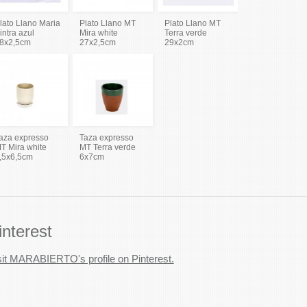
lato Llano Maria
Plato Llano MT
Plato Llano MT
intra azul
Mira white
Terra verde
8x2,5cm
27x2,5cm
29x2cm
aza expresso
Taza expresso
T Mira white
MT Terra verde
,5x6,5cm
6x7cm
interest
sit MARABIERTO's profile on Pinterest.